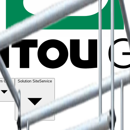
m GSV
Solution SiteService