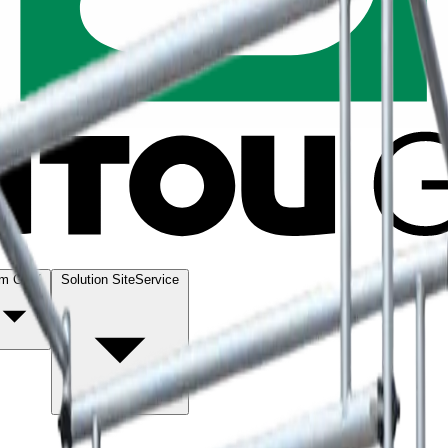
m GSV
Solution SiteService