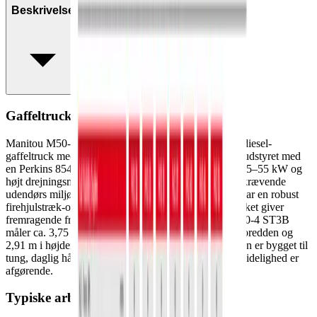
Beskrivelse
Gaffeltruck diesel (terræn 4x4) 5.0T
Manitou M50‑4 ST3B er en kraftig og terrængående diesel-
gaffeltruck med en løftekapacitet på 5000 kg. Den er udstyret med
en Perkins 854F‑E34T Stage 3B‑motor, som leverer 45–55 kW og
højt drejningsmoment, hvilket sikrer stærk ydeevne i krævende
udendørs miljøer. Maskinen kører op til 22–24 km/t, har en robust
firehjulstræk‑opbygning og en frihøjde på 43 cm, hvilket giver
fremragende fremkommelighed på ujævnt terræn. M50‑4 ST3B
måler ca. 3,75 m i længden + 1,20 m gafler, 2,08 m i bredden og
2,91 m i højden, og har en venderadius på 4,57 m. Den er bygget til
tung, daglig håndtering, hvor stabilitet, råstyrke og pålidelighed er
afgørende.
Typiske arbejdsopgaver