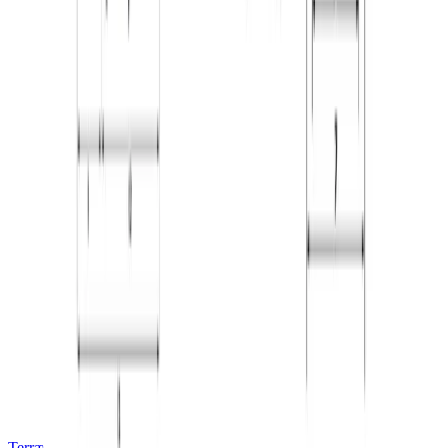
Terrængående gaffeltrucks