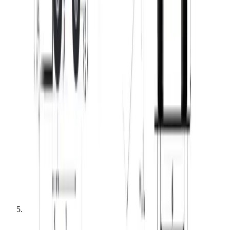
Terrængående gaffeltrucks
Gaffeltruck diesel (terræn 4x4) 5.0T