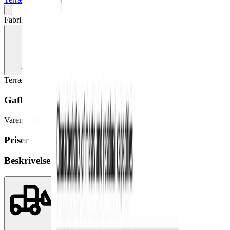
Fabrikat kan variere
Terrængående gaffeltrucks
Gaffeltruck diesel (terræn 4x4) 5.0T
Varenr.
060-4500-9999
Priser
Beskrivelse