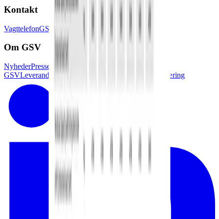
Kontakt
Vagttelefon
GSV afdelinger
Pressekontakt
Om GSV
Nyheder
Presse
Job i
GSV
Leverandørlogin
Kundelogin
Tilgænglighedserklæring