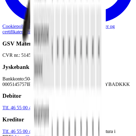
Cookiepolitik
Persondatapolitik
Generelle lejebetingelser og
certifikater
Whistleblowerordning
Skadesanmeldelse
GSV Materieludlejning A/S
CVR nr.: 51457528
Jyskebank
Bankkonto:
5042-
0005145757
IBAN:
DK3450420005145757
SWIFT: JYBADKKK
Debitor
Tlf. 46 55 00 42
debitor@gsv.dk
Kreditor
Tlf. 46 55 00 41
Kontoudtog mm.
kreditor@gsv.dk
Faktura i