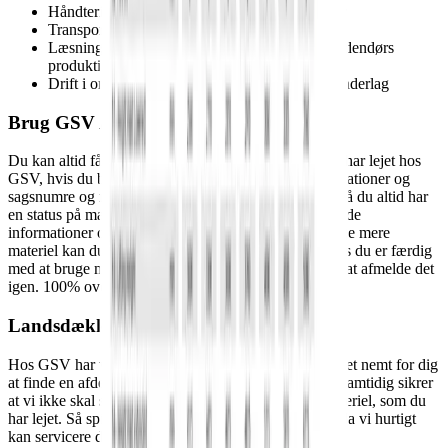
Håndtering af tunge materialer på byggepladser
Transport af pallegods på ujævnt terræn
Læsning og losning i industri-, landbrugs- og udendørs
produktionsmiljøer
Drift i områder med store stigninger eller løst underlag
Brug GSV APP
Du kan altid få et totalt overblik over det materiel, du har lejet hos
GSV, hvis du bruger vores app. Du kan søge efter lokationer og
sagsnumre og markere dine byggesager som favorit, så du altid har
en status på materiellet på dine byggesites. Du kan finde
informationer om de enkelte maskiner og skal du bruge mere
materiel kan du nemt og hurtigt booke via appen. Hvis du er færdig
med at bruge materiellet er det lige så hurtigt og nemt at afmelde det
igen. 100% overblik på mobilen - det er smart.
Landsdækkende service
Hos GSV har vi afdelinger i hele landet, hvilket gør det nemt for dig
at finde en afdeling tæt på dig og dit projekt, og som samtidig sikrer
at vi ikke skal så langt, hvis vi skal have udskiftet materiel, som du
har lejet. Så spilder vi ikke kostbar tid på dit projekt, da vi hurtigt
kan servicere dig.