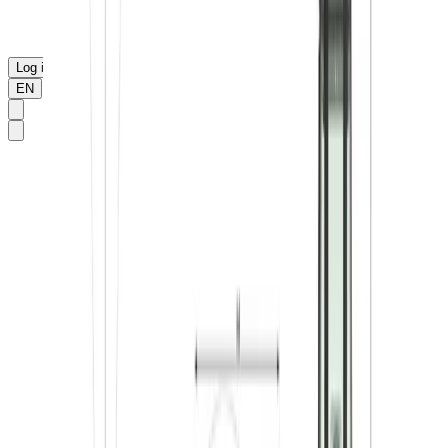
Log ind eller opret
EN