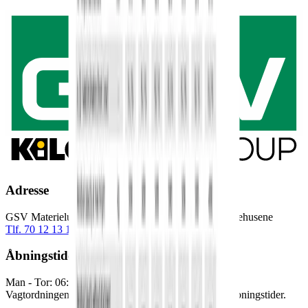
Adresse
GSV Materieludlejning A/S Baldersbuen 5 2640 Hedehusene
Tlf. 70 12 13 15
info@gsv.dk
Åbningstider
Man - Tor: 06:00 - 16:30
Fre: 06:00 - 15:00
Vagtordningen træder i kraft udenfor vores normale åbningstider.