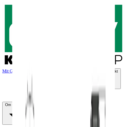
Mit GSV
Produkter
Grøn omstilling
Vores løsninger
Kontakt
Om GSV
Solution SiteService