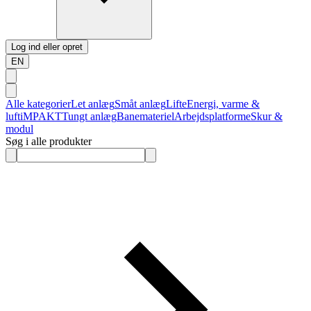
Log ind eller opret
EN
Alle kategorier
Let anlæg
Småt anlæg
Lifte
Energi, varme &
luft
iMPAKT
Tungt anlæg
Banemateriel
Arbejdsplatforme
Skur &
modul
Søg i alle produkter