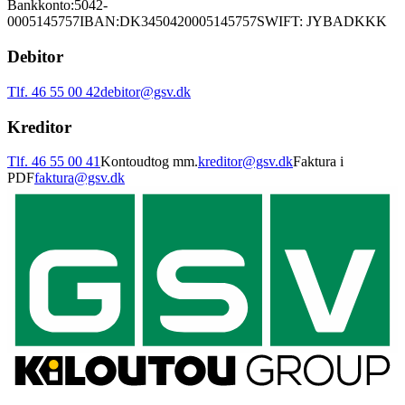
Bankkonto:
5042-
0005145757
IBAN:
DK3450420005145757
SWIFT: JYBADKKK
Debitor
Tlf. 46 55 00 42
debitor@gsv.dk
Kreditor
Tlf. 46 55 00 41
Kontoudtog mm.
kreditor@gsv.dk
Faktura i
PDF
faktura@gsv.dk