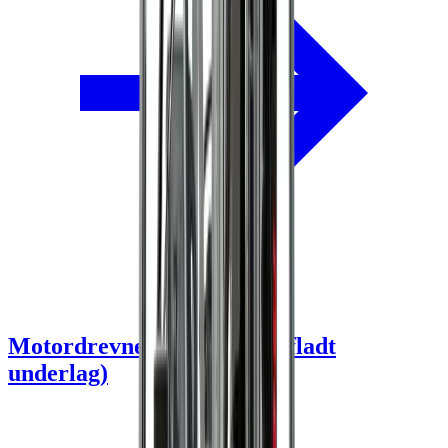
Motordrevne gaffeltrucks (fladt
underlag)