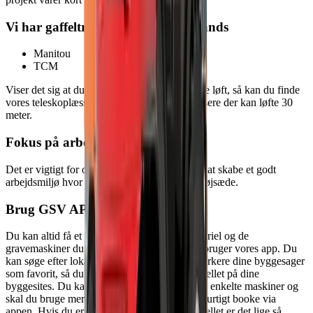
Vi har gaffeltrucks fra følgende brands
Manitou
TCM
Viser det sig at du skal bruge større og tungere løft, så kan du finde
vores teleskoplæssere her. Vi har teleskoplæssere der kan løfte 30
meter.
Fokus på arbejdsmiljø
Det er vigtigt for os at hjælpe dig som kunde, at skabe et godt
arbejdsmiljø hvor sikkerhed og komfort er i højsæde.
Brug GSV APP
Du kan altid få et totalt overblik over det materiel og de
gravemaskiner du har lejet hos GSV hvis du bruger vores app. Du
kan søge efter lokationer og sagsnumre og markere dine byggesager
som favorit, så du altid har en status på materiellet på dine
byggesites. Du kan finde informationer om de enkelte maskiner og
skal du bruge mere materiel kan du nemt og hurtigt booke via
appen. Hvis du er færdig med at bruge materiellet er det lige så