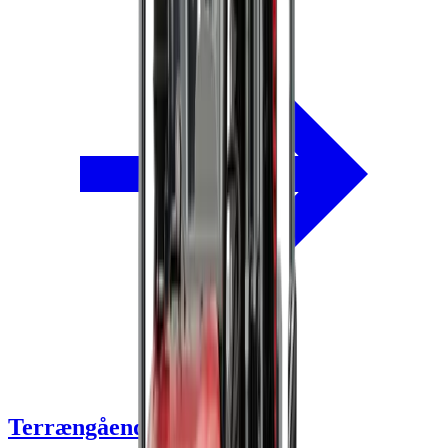
Terrængående gaffeltrucks