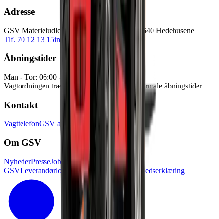
Adresse
GSV Materieludlejning A/S Baldersbuen 5 2640 Hedehusene
Tlf. 70 12 13 15
info@gsv.dk
Åbningstider
Man - Tor: 06:00 - 16:30
Fre: 06:00 - 15:00
Vagtordningen træder i kraft udenfor vores normale åbningstider.
Kontakt
Vagttelefon
GSV afdelinger
Pressekontakt
Om GSV
Nyheder
Presse
Job i
GSV
Leverandørlogin
Kundelogin
Tilgænglighedserklæring