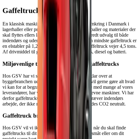
Gaffeltruck
En klassisk maskine, der ses og bruges vidt omkring i Danmark i
lagerhaller eller produktionssteder, når der er paller og materialer der
skal flyttes ellers læsses. Vi har hos GSV et bredt udvalg til både
indendørs og udendørs brug til udlejning. Den mindste gaffeltruck er
en elstabler på 1,2 tons, mens vores største gaffeltruck vejer 4,5 tons.
Af drivmiddel til gaffeltrucksene er der el, gas, diesel og batteri.
Miljøvenlige tiltag - batteridrevne gaffeltrucks
Hos GSV har vi stort fokus på miljøet. Vi er klar over at
byggebranchen udleder en del CO2 - men vi vil gerne gøre alt hvad
vi kan for at begrænse udslippet. I samarbejde med mange af vores
leverandører, har vi øget fokus på de batteridrevne maskiner. Vi har
derfor gaffeltrucks på batteri - hvis opgaven kræver indendørs
arbejde, der ikke må støjes eller der skal arbejdes CO2 neutralt.
Gaffeltruck brands og modeller
Hos GSV vil vi ikke have at du går forgæves, når du skal finde
gaffeltrucks til dit projekt om det er stort eller småt eller om dit
projekt varer kort eller lang tid.