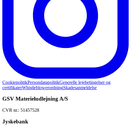
Cookiepolitik
Persondatapolitik
Generelle lejebetingelser og
certifikater
Whistleblowerordning
Skadesanmeldelse
GSV Materieludlejning A/S
CVR nr.: 51457528
Jyskebank