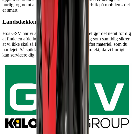
hurtigt og nemt at afmelde det igen. 100% overblik på mobilen - det
er smart.
Landsdækkende service
Hos GSV har vi afdelinger i hele landet, hvilket gør det nemt for dig
at finde en afdeling tæt på dig og dit projekt, og som samtidig sikrer
at vi ikke skal så langt, hvis vi skal have udskiftet materiel, som du
har lejet. Så spilder vi ikke kostbar tid på dit projekt, da vi hurtigt
kan servicere dig.