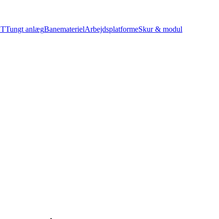
KT
Tungt anlæg
Banemateriel
Arbejdsplatforme
Skur & modul