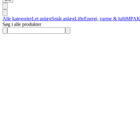
Alle kategorier
Let anlæg
Småt anlæg
Lifte
Energi, varme & luft
iMPA
Søg i alle produkter