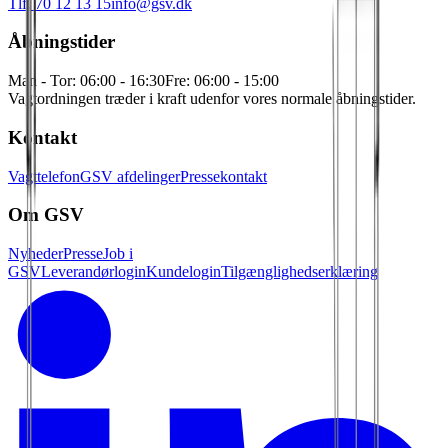
Tlf. 70 12 13 15
info@gsv.dk
Åbningstider
Man - Tor: 06:00 - 16:30
Fre: 06:00 - 15:00
Vagtordningen træder i kraft udenfor vores normale åbningstider.
Kontakt
Vagttelefon
GSV afdelinger
Pressekontakt
Om GSV
Nyheder
Presse
Job i
GSV
Leverandørlogin
Kundelogin
Tilgænglighedserklæring