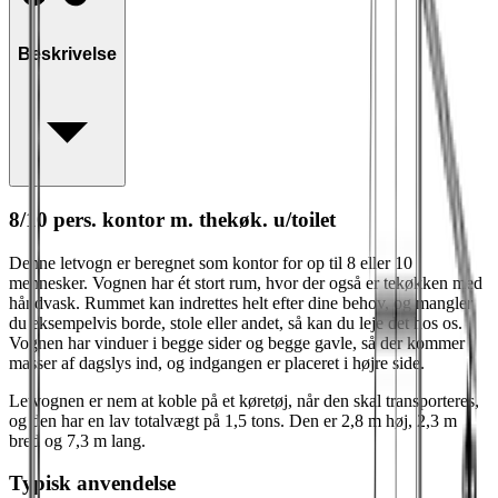
Beskrivelse
8/10 pers. kontor m. thekøk. u/toilet
Denne letvogn er beregnet som kontor for op til 8 eller 10
mennesker. Vognen har ét stort rum, hvor der også er tekøkken med
håndvask. Rummet kan indrettes helt efter dine behov, og mangler
du eksempelvis borde, stole eller andet, så kan du leje det hos os.
Vognen har vinduer i begge sider og begge gavle, så der kommer
masser af dagslys ind, og indgangen er placeret i højre side.
Letvognen er nem at koble på et køretøj, når den skal transporteres,
og den har en lav totalvægt på 1,5 tons. Den er 2,8 m høj, 2,3 m
bred og 7,3 m lang.
Typisk anvendelse