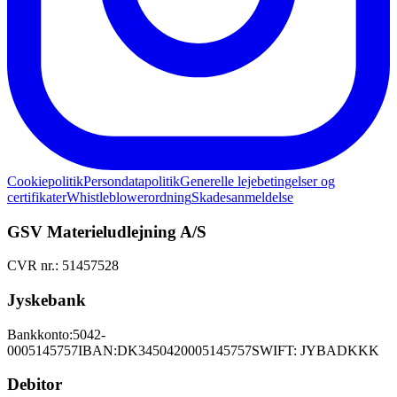
Cookiepolitik
Persondatapolitik
Generelle lejebetingelser og
certifikater
Whistleblowerordning
Skadesanmeldelse
GSV Materieludlejning A/S
CVR nr.: 51457528
Jyskebank
Bankkonto:
5042-
0005145757
IBAN:
DK3450420005145757
SWIFT: JYBADKKK
Debitor