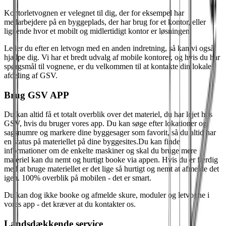
Kontorletvognen er velegnet til dig, der for eksempel har
medarbejdere på en byggeplads, der har brug for et kontor, eller
lignende hvor et mobilt og midlertidigt kontor er løsningen.
Leder du efter en letvogn med en anden indretning, så kan vi også
hjælpe dig. Vi har et bredt udvalg af mobile kontorer, og hvis du har
spørgsmål til vognene, er du velkommen til at kontakte din lokale
afdeling af GSV.
Brug GSV APP
Du kan altid få et totalt overblik over det materiel, du har lejet hos
GSV, hvis du bruger vores app. Du kan søge efter lokationer og
sagsnumre og markere dine byggesager som favorit, så du altid har
en status på materiellet på dine byggesites.Du kan finde
informationer om de enkelte maskiner og skal du bruge mere
materiel kan du nemt og hurtigt booke via appen. Hvis du er færdig
med at bruge materiellet er det lige så hurtigt og nemt at afmelde det
igen. 100% overblik på mobilen - det er smart.
Du kan dog ikke booke og afmelde skure, moduler og letvogne i
vores app - det kræver at du kontakter os.
Landsdækkende service