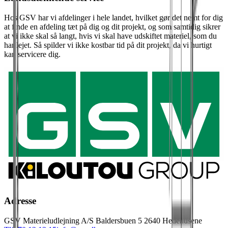
Hos GSV har vi afdelinger i hele landet, hvilket gør det nemt for dig
at finde en afdeling tæt på dig og dit projekt, og som samtidig sikrer
at vi ikke skal så langt, hvis vi skal have udskiftet materiel, som du
har lejet. Så spilder vi ikke kostbar tid på dit projekt, da vi hurtigt
kan servicere dig.
Adresse
GSV Materieludlejning A/S Baldersbuen 5 2640 Hedehusene