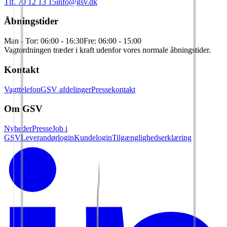
Tlf. 70 12 13 15
info@gsv.dk
Åbningstider
Man - Tor: 06:00 - 16:30
Fre: 06:00 - 15:00
Vagtordningen træder i kraft udenfor vores normale åbningstider.
Kontakt
Vagttelefon
GSV afdelinger
Pressekontakt
Om GSV
Nyheder
Presse
Job i
GSV
Leverandørlogin
Kundelogin
Tilgænglighedserklæring