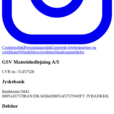
Cookiepolitik
Persondatapolitik
Generelle lejebetingelser og
certifikater
Whistleblowerordning
Skadesanmeldelse
GSV Materieludlejning A/S
CVR nr.: 51457528
Jyskebank
Bankkonto:
5042-
0005145757
IBAN:
DK3450420005145757
SWIFT: JYBADKKK
Debitor