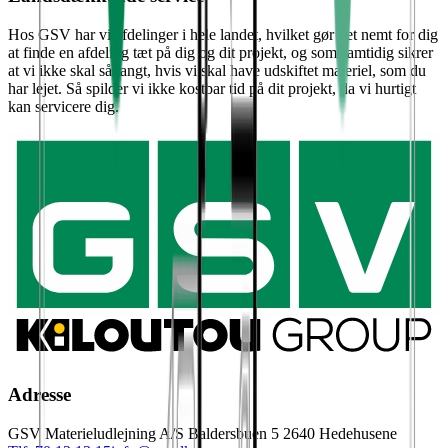
Hos GSV har vi afdelinger i hele landet, hvilket gør det nemt for dig
at finde en afdeling tæt på dig og dit projekt, og som samtidig sikrer
at vi ikke skal så langt, hvis vi skal have udskiftet materiel, som du
har lejet. Så spilder vi ikke kostbar tid på dit projekt, da vi hurtigt
kan servicere dig.
Adresse
GSV Materieludlejning A/S Baldersbuen 5 2640 Hedehusene