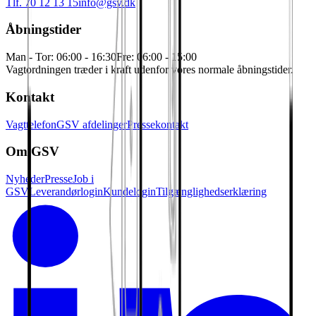
Tlf. 70 12 13 15
info@gsv.dk
Åbningstider
Man - Tor: 06:00 - 16:30
Fre: 06:00 - 15:00
Vagtordningen træder i kraft udenfor vores normale åbningstider.
Kontakt
Vagttelefon
GSV afdelinger
Pressekontakt
Om GSV
Nyheder
Presse
Job i
GSV
Leverandørlogin
Kundelogin
Tilgænglighedserklæring