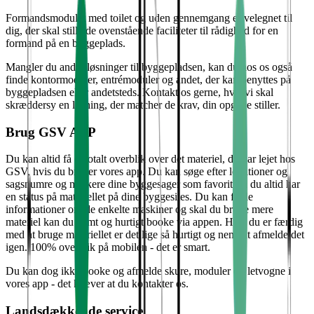
Formandsmodulet med toilet og uden gennemgang er velegnet til
dig, der skal stille de ovenstående faciliteter til rådighed for en
formand på en byggeplads.
Mangler du andre løsninger til byggepladsen, kan du hos os også
finde kontormoduler, entrémoduler og andet, der kan benyttes på
byggepladsen eller andetsteds. Kontakt os gerne, hvis vi skal
skræddersy en løsning, der matcher de krav, din opgave stiller.
Brug GSV APP
Du kan altid få et totalt overblik over det materiel, du har lejet hos
GSV, hvis du bruger vores app. Du kan søge efter lokationer og
sagsnumre og markere dine byggesager som favorit, så du altid har
en status på materiellet på dine byggesites. Du kan finde
informationer om de enkelte maskiner og skal du bruge mere
materiel kan du nemt og hurtigt booke via appen. Hvis du er færdig
med at bruge materiellet er det lige så hurtigt og nemt at afmelde det
igen. 100% overblik på mobilen - det er smart.
Du kan dog ikke booke og afmelde skure, moduler og letvogne i
vores app - det kræver at du kontakter os.
Landsdækkende service