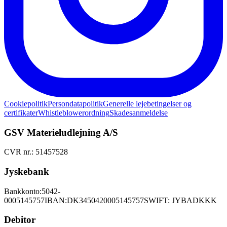
Cookiepolitik
Persondatapolitik
Generelle lejebetingelser og
certifikater
Whistleblowerordning
Skadesanmeldelse
GSV Materieludlejning A/S
CVR nr.: 51457528
Jyskebank
Bankkonto:
5042-
0005145757
IBAN:
DK3450420005145757
SWIFT: JYBADKKK
Debitor