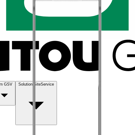
m GSV
Solution SiteService