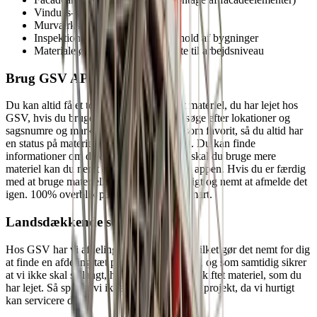
Vindues- og glasmontering
Murværksarbejde og renovering
Inspektion, rengøring og vedligehold af bygninger
Materialeløft og håndtering direkte til arbejdsniveau
Brug GSV APP
Du kan altid få et totalt overblik over det materiel, du har lejet hos
GSV, hvis du bruger vores app. Du kan søge efter lokationer og
sagsnumre og markere dine byggesager som favorit, så du altid har
en status på materiellet på dine byggesites. Du kan finde
informationer om de enkelte maskiner og skal du bruge mere
materiel kan du nemt og hurtigt booke via appen. Hvis du er færdig
med at bruge materiellet er det lige så hurtigt og nemt at afmelde det
igen. 100% overblik på mobilen - det er smart.
Landsdækkende service
Hos GSV har vi afdelinger i hele landet, hvilket gør det nemt for dig
at finde en afdeling tæt på dig og dit projekt, og som samtidig sikrer
at vi ikke skal så langt, hvis vi skal have udskiftet materiel, som du
har lejet. Så spilder vi ikke kostbar tid på dit projekt, da vi hurtigt
kan servicere dig.