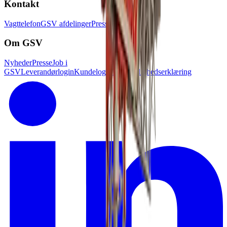
Kontakt
Vagttelefon
GSV afdelinger
Pressekontakt
Om GSV
Nyheder
Presse
Job i
GSV
Leverandørlogin
Kundelogin
Tilgænglighedserklæring