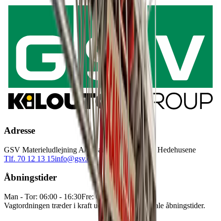
Adresse
GSV Materieludlejning A/S Baldersbuen 5 2640 Hedehusene
Tlf. 70 12 13 15
info@gsv.dk
Åbningstider
Man - Tor: 06:00 - 16:30
Fre: 06:00 - 15:00
Vagtordningen træder i kraft udenfor vores normale åbningstider.