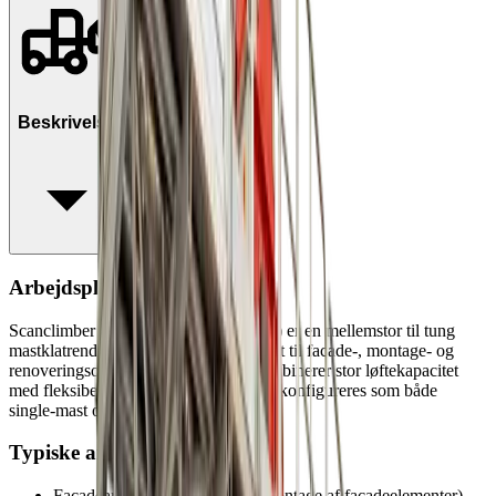
Beskrivelse
Arbejdsplatform SC5000
Scanclimber SC5000 (Maxus SC5000) er en mellemstor til tung
mastklatrende arbejdsplatform, designet til facade‑, montage‑ og
renoveringsopgaver i højden. Den kombinerer stor løftekapacitet
med fleksibel platformslængde og kan konfigureres som både
single‑mast og twin‑mast system.
Typiske arbejdsopgaver
Facadearbejde (puds, maling, montage af facadeelementer)