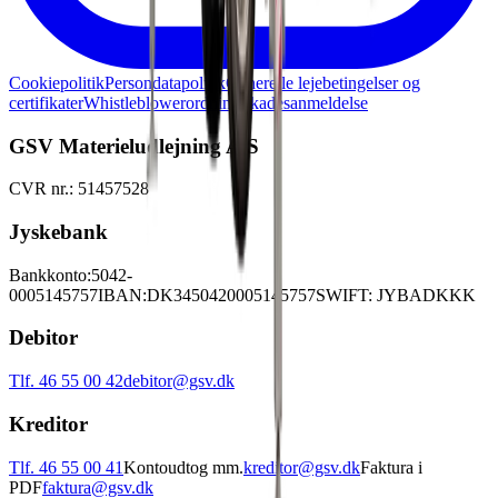
Cookiepolitik
Persondatapolitik
Generelle lejebetingelser og
certifikater
Whistleblowerordning
Skadesanmeldelse
GSV Materieludlejning A/S
CVR nr.: 51457528
Jyskebank
Bankkonto:
5042-
0005145757
IBAN:
DK3450420005145757
SWIFT: JYBADKKK
Debitor
Tlf. 46 55 00 42
debitor@gsv.dk
Kreditor
Tlf. 46 55 00 41
Kontoudtog mm.
kreditor@gsv.dk
Faktura i
PDF
faktura@gsv.dk