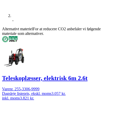
-
Alternativt materiel
For at reducere CO2 anbefaler vi følgende
materiale som alternativer.
Teleskoplæsser, elektrisk 6m 2.6t
Varenr.
255-3306-9999
Dagsleje listepris, ekskl. moms
3.057 kr.
inkl. moms
3.821 kr.