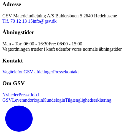
Adresse
GSV Materieludlejning A/S Baldersbuen 5 2640 Hedehusene
Tlf. 70 12 13 15
info@gsv.dk
Åbningstider
Man - Tor: 06:00 - 16:30
Fre: 06:00 - 15:00
Vagtordningen træder i kraft udenfor vores normale åbningstider.
Kontakt
Vagttelefon
GSV afdelinger
Pressekontakt
Om GSV
Nyheder
Presse
Job i
GSV
Leverandørlogin
Kundelogin
Tilgænglighedserklæring