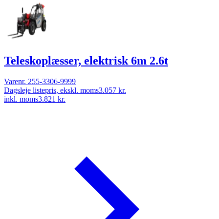
Teleskoplæsser, elektrisk 6m 2.6t
Varenr.
255-3306-9999
Dagsleje listepris, ekskl. moms
3.057 kr.
inkl. moms
3.821 kr.