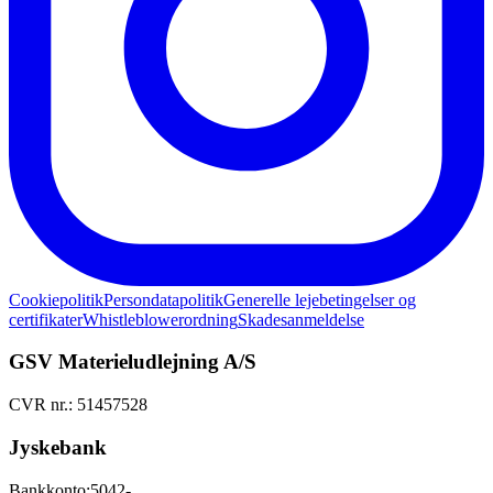
Cookiepolitik
Persondatapolitik
Generelle lejebetingelser og
certifikater
Whistleblowerordning
Skadesanmeldelse
GSV Materieludlejning A/S
CVR nr.: 51457528
Jyskebank
Bankkonto:
5042-