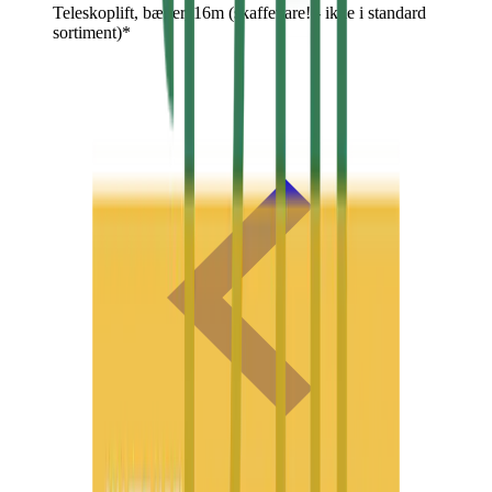
Teleskoplift, bælter, 16m (skaffevare! - ikke i standard
sortiment)*