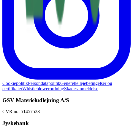
Cookiepolitik
Persondatapolitik
Generelle lejebetingelser og
certifikater
Whistleblowerordning
Skadesanmeldelse
GSV Materieludlejning A/S
CVR nr.: 51457528
Jyskebank