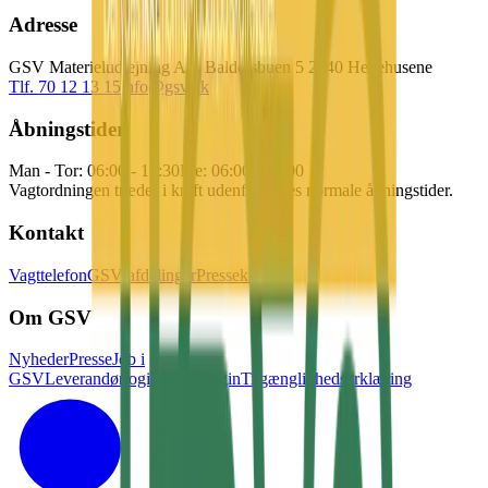
Adresse
GSV Materieludlejning A/S Baldersbuen 5 2640 Hedehusene
Tlf. 70 12 13 15
info@gsv.dk
Åbningstider
Man - Tor: 06:00 - 16:30
Fre: 06:00 - 15:00
Vagtordningen træder i kraft udenfor vores normale åbningstider.
Kontakt
Vagttelefon
GSV afdelinger
Pressekontakt
Om GSV
Nyheder
Presse
Job i
GSV
Leverandørlogin
Kundelogin
Tilgænglighedserklæring