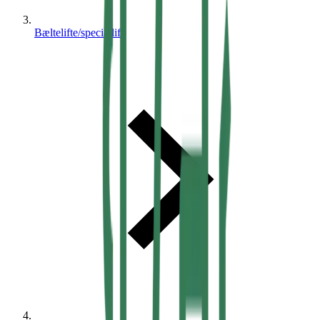
Bæltelifte/speciallift