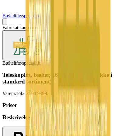
Bæltelifte/speciallift
Fabrikat kan variere
Bæltelifte/speciallift
Teleskoplift, bælter, 16m (skaffevare! - ikke i
standard sortiment)*
Varenr.
242-3160-9999
Priser
Beskrivelse