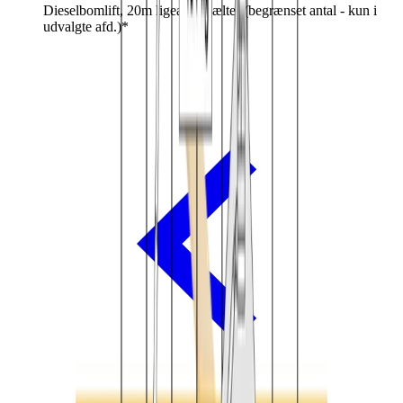
Dieselbomlift, 20m ligearm, bælter (begrænset antal - kun i
udvalgte afd.)*