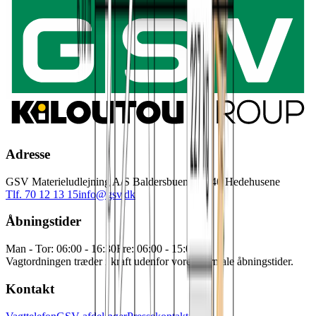
Adresse
GSV Materieludlejning A/S Baldersbuen 5 2640 Hedehusene
Tlf. 70 12 13 15
info@gsv.dk
Åbningstider
Man - Tor: 06:00 - 16:30
Fre: 06:00 - 15:00
Vagtordningen træder i kraft udenfor vores normale åbningstider.
Kontakt