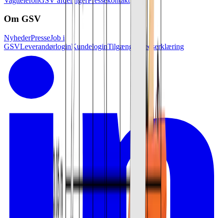
Vagttelefon
GSV afdelinger
Pressekontakt
Om GSV
Nyheder
Presse
Job i
GSV
Leverandørlogin
Kundelogin
Tilgænglighedserklæring