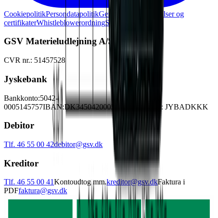
Cookiepolitik
Persondatapolitik
Generelle lejebetingelser og
certifikater
Whistleblowerordning
Skadesanmeldelse
GSV Materieludlejning A/S
CVR nr.: 51457528
Jyskebank
Bankkonto:
5042-
0005145757
IBAN:
DK3450420005145757
SWIFT: JYBADKKK
Debitor
Tlf. 46 55 00 42
debitor@gsv.dk
Kreditor
Tlf. 46 55 00 41
Kontoudtog mm.
kreditor@gsv.dk
Faktura i
PDF
faktura@gsv.dk