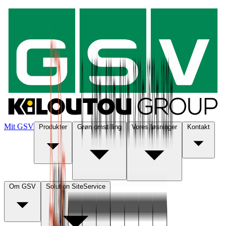
Mit GSV
Produkter
Grøn omstilling
Vores løsninger
Kontakt
Om GSV
Solution SiteService