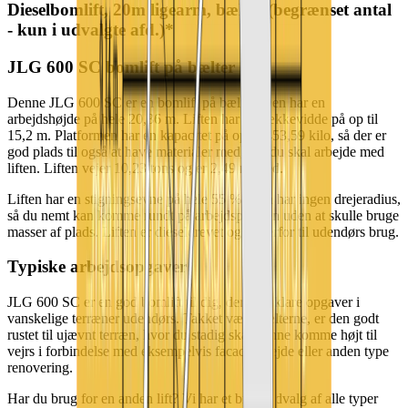
Dieselbomlift, 20m ligearm, bælter (begrænset antal
- kun i udvalgte afd.)*
JLG 600 SC bomlift på bælter
Denne JLG 600 SC er en bomlift på bælter. Den har en
arbejdshøjde på hele 20,36 m. Liften har en rækkevidde på op til
15,2 m. Platformen har en kapacitet på op til 453,59 kilo, så der er
god plads til også at have materialer med, når du skal arbejde med
liften. Liften vejer 10,23 tons og er 2,49 m bred.
Liften har en stigningsevne på hele 55 %. Den har ingen drejeradius,
så du nemt kan komme rundt på arbejdspladsen uden at skulle bruge
masser af plads. Liften er dieseldrevet og er derfor til udendørs brug.
Typiske arbejdsopgaver
JLG 600 SC er en god bomlift til dig, der skal klare opgaver i
vanskelige terræner udendørs. Takket være bælterne, er den godt
rustet til ujævnt terræn, hvor du stadig skal kunne komme højt til
vejrs i forbindelse med eksempelvis facadearbejde eller anden type
renovering.
Har du brug for en anden lift? Vi har et bredt udvalg af alle typer