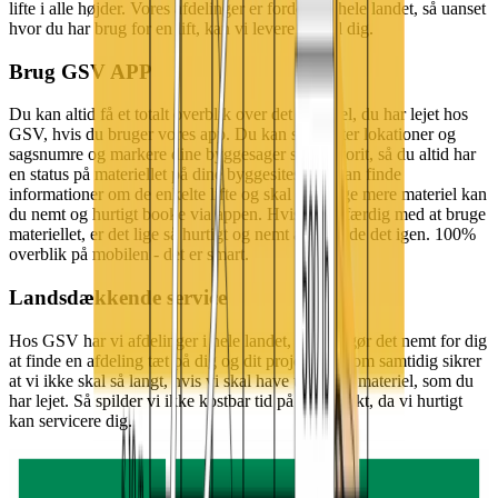
lifte i alle højder. Vores afdelinger er fordelt på hele landet, så uanset
hvor du har brug for en lift, kan vi levere den til dig.
Brug GSV APP
Du kan altid få et totalt overblik over det materiel, du har lejet hos
GSV, hvis du bruger vores app. Du kan søge efter lokationer og
sagsnumre og markere dine byggesager som favorit, så du altid har
en status på materiellet på dine byggesites. Du kan finde
informationer om de enkelte lifte og skal du bruge mere materiel kan
du nemt og hurtigt booke via appen. Hvis du er færdig med at bruge
materiellet, er det lige så hurtigt og nemt at afmelde det igen. 100%
overblik på mobilen - det er smart.
Landsdækkende service
Hos GSV har vi afdelinger i hele landet, hvilket gør det nemt for dig
at finde en afdeling tæt på dig og dit projekt, og som samtidig sikrer
at vi ikke skal så langt, hvis vi skal have udskiftet materiel, som du
har lejet. Så spilder vi ikke kostbar tid på dit projekt, da vi hurtigt
kan servicere dig.