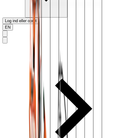
Log ind eller opret
EN