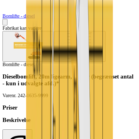
Bomlifte - diesel
Fabrikat kan variere
Bomlifte - diesel
Dieselbomlift, 20m ligearm, bælter (begrænset antal
- kun i udvalgte afd.)*
Varenr.
242-1635-9999
Priser
Beskrivelse