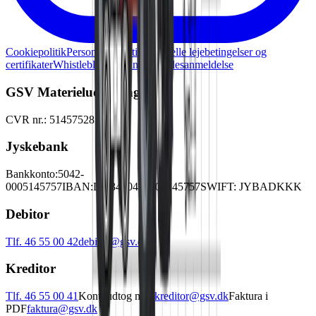
Cookiepolitik
Persondatapolitik
Generelle lejebetingelser og
certifikater
Whistleblowerordning
Skadesanmeldelse
GSV Materieludlejning A/S
CVR nr.: 51457528
Jyskebank
Bankkonto:
5042-
0005145757
IBAN:
DK3450420005145757
SWIFT: JYBADKKK
Debitor
Tlf. 46 55 00 42
debitor@gsv.dk
Kreditor
Tlf. 46 55 00 41
Kontoudtog mm.
kreditor@gsv.dk
Faktura i
PDF
faktura@gsv.dk