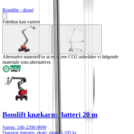
Bomlifte - diesel
Fabrikat kan variere
Alternativt materiel
For at reducere CO2 anbefaler vi følgende
materiale som alternativer.
Bomlift knækarm Batteri 20 m
Varenr.
240-2200-9999
Dagsleje listepris, ekskl. moms
5.105 kr.