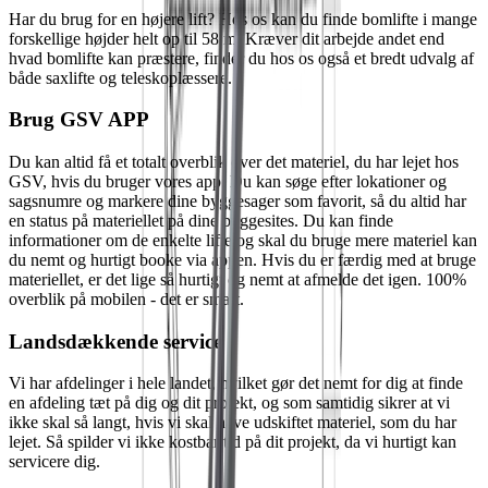
Har du brug for en højere lift? Hos os kan du finde bomlifte i mange
forskellige højder helt op til 58 m. Kræver dit arbejde andet end
hvad bomlifte kan præstere, finder du hos os også et bredt udvalg af
både saxlifte og teleskoplæssere.
Brug GSV APP
Du kan altid få et totalt overblik over det materiel, du har lejet hos
GSV, hvis du bruger vores app. Du kan søge efter lokationer og
sagsnumre og markere dine byggesager som favorit, så du altid har
en status på materiellet på dine byggesites. Du kan finde
informationer om de enkelte lifte og skal du bruge mere materiel kan
du nemt og hurtigt booke via appen. Hvis du er færdig med at bruge
materiellet, er det lige så hurtigt og nemt at afmelde det igen. 100%
overblik på mobilen - det er smart.
Landsdækkende service
Vi har afdelinger i hele landet, hvilket gør det nemt for dig at finde
en afdeling tæt på dig og dit projekt, og som samtidig sikrer at vi
ikke skal så langt, hvis vi skal have udskiftet materiel, som du har
lejet. Så spilder vi ikke kostbar tid på dit projekt, da vi hurtigt kan
servicere dig.