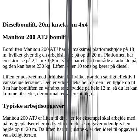
Dieselbomlift, 20m knækarm 4x4
Manitou 200 ATJ bomlift
Bomliften Manitou 200 ATJ har en maksimal platformshøjde på 18
m, hvilket giver dig en arbejdshøjde på op til 20 m. Platformen har
en størrelse på 2,1 m x 0,8 m, så du har et stort område at arbejde på,
og den kan bære 230 kg. Liften vejer 10 tons og kører på diesel.
Liften er udstyret med firhjulstræk, hvilket gør den særligt effektiv i
vanskelige terræner. Den er yderst fleksibel, da den i en højde op til
8 m har bomliften en vandret rækkevidde på hele 12 m, så du let kan
komme til steder, der normalt er svære at tilgå.
Typiske arbejdsopgaver
Manitou 200 ATJ er liften til dig, der for eksempel skal arbejde med
på byggepladser eller ved vedligeholdelsesopgaver udendørs i en
højde op til 20 m. Da liften har firhjulstræk, er den ideel til opgaver i
vanskeligt terræn.