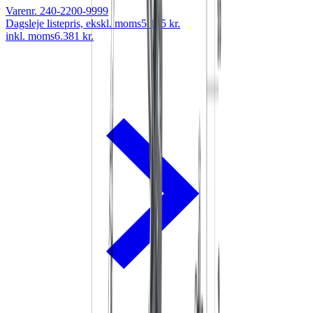
Varenr.
240-2200-9999
Dagsleje listepris, ekskl. moms
5.105 kr.
inkl. moms
6.381 kr.