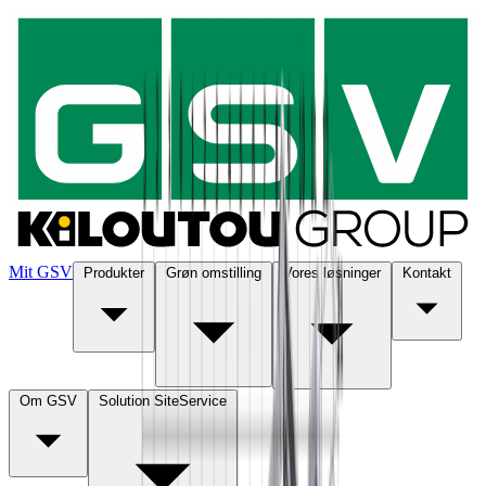
Mit GSV
Produkter
Grøn omstilling
Vores løsninger
Kontakt
Om GSV
Solution SiteService