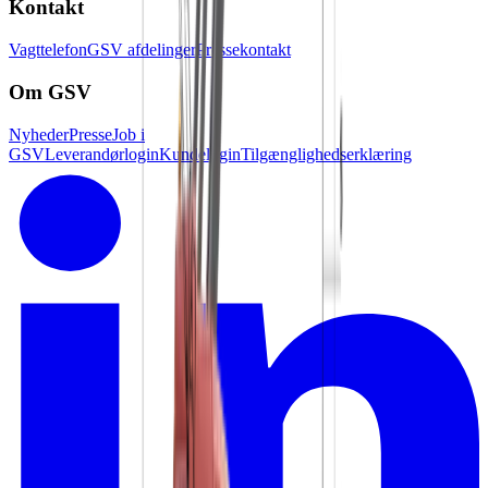
Kontakt
Vagttelefon
GSV afdelinger
Pressekontakt
Om GSV
Nyheder
Presse
Job i
GSV
Leverandørlogin
Kundelogin
Tilgænglighedserklæring