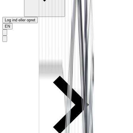
Log ind eller opret
EN