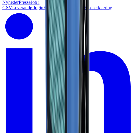
Nyheder
Presse
Job i
GSV
Leverandørlogin
Kundelogin
Tilgænglighedserklæring