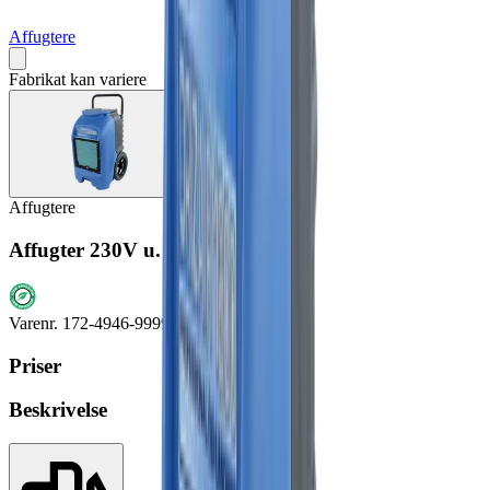
Affugtere
Fabrikat kan variere
Affugtere
Affugter 230V u. varme 55 l/døgn
Varenr.
172-4946-9999
Priser
Beskrivelse