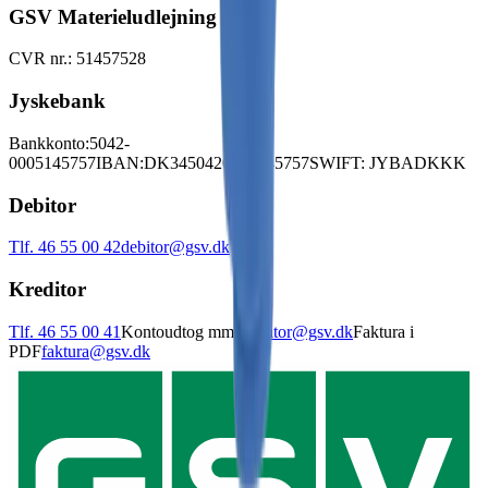
GSV Materieludlejning A/S
CVR nr.: 51457528
Jyskebank
Bankkonto:
5042-
0005145757
IBAN:
DK3450420005145757
SWIFT: JYBADKKK
Debitor
Tlf. 46 55 00 42
debitor@gsv.dk
Kreditor
Tlf. 46 55 00 41
Kontoudtog mm.
kreditor@gsv.dk
Faktura i
PDF
faktura@gsv.dk