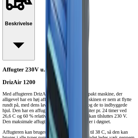
Beskrivelse
Affugter 230V u. varme 55 l/døgn
DrizAir 1200
Med affugteren DrizAir 1200 får du en kompakt maskine, der
alligevel har en høj affugtningskapacitet. Maskinen er nem at flytte
rundt på, med dens lave vægt på kun 36 kg og de to indbyggede
hjul. Den har en affugtningskapacitet på 30 liter pr. 24 timer ved
26,6 C og 60 % relativ fugtighed. Maskinen kan tilsluttes 230 V.
Den maksimale affugtningskapacitet er 55 liter i døgnet.
Affugteren kan bruges i temperaturer fra 1 C til 38 C, så den kan
bruges i alle typer rum og på alle årstider. Vandet ledes væk gennem