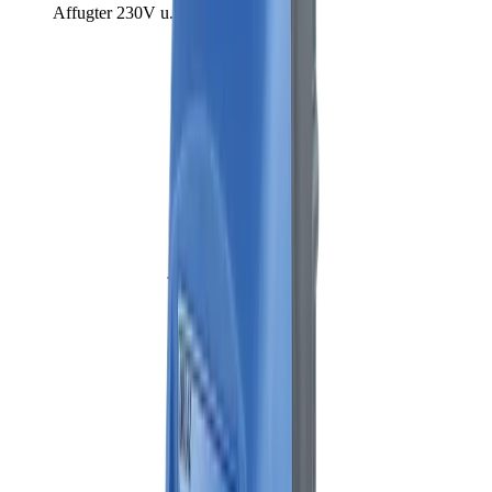
Affugter 230V u. varme 55 l/døgn