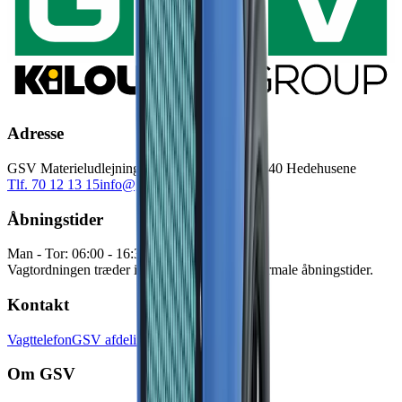
Adresse
GSV Materieludlejning A/S Baldersbuen 5 2640 Hedehusene
Tlf. 70 12 13 15
info@gsv.dk
Åbningstider
Man - Tor: 06:00 - 16:30
Fre: 06:00 - 15:00
Vagtordningen træder i kraft udenfor vores normale åbningstider.
Kontakt
Vagttelefon
GSV afdelinger
Pressekontakt
Om GSV