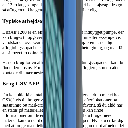
en 12 m lang slange. Dertil er kabinettet udført i et støjsvagt design,
så affugteren ikke generer mere end højst nødvendigt.
Typiske arbejdsopgaver
DrizAir 1200 er en effektiv lille affugter med indbygget pumpe, der
kan bruges til opgaver med at fjerne luft fra rum efter eksempelvis
vandskader, oversvømmelse eller andet. Affugteren har en høj
affugtningskapacitet sin lille størrelse taget i betragtning, og man får
altså meget maskine for pengene.
Har du brug for en affugter med større affugtningskapacitet, kan du
finde den hos os. For mere information om affugtere, kan du altid
kontakte din nærmeste GSV-afdeling.
Brug GSV APP
Du kan altid få et totalt overblik over det materiel, du har lejet hos
GSV, hvis du bruger vores app. Du kan søge efter lokationer og
sagsnumre og markere dine byggesager som favorit, så du altid har
en status på materiellet på dine byggesites. Du kan finde
informationer om de enkelte maskiner og skal du bruge mere
materiel kan du nemt og hurtigt booke via appen. Hvis du er færdig
med at bruge materiellet er det lige så hurtigt og nemt at afmelde det