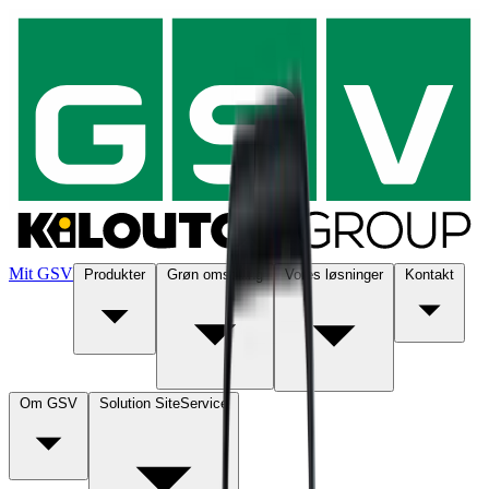
Mit GSV
Produkter
Grøn omstilling
Vores løsninger
Kontakt
Om GSV
Solution SiteService