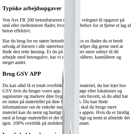
Typiske arbejdsopgaver
Von Arx FR 200 betonfræseren er særligt velegnet til opgaver på
små eller mellemstore flader, hvor du har behov for at fjerne et lag af
beton effektivt.
Har du brug for en større betonfræser? Hos os finder du et bredt
udvalg af fræsere i alle størrelser, og vi hjælper dig gerne med at
finde den rette løsning. Er du på udkig efter mere udstyr til dit
arbejde med betongulve, har vi også gulvslibere, kantslibere og
meget andet.
Brug GSV APP
Du kan altid få et totalt overblik over det materiel, du har lejet hos
GSV hvis du bruger vores app. Du kan søge efter lokationer og
sagsnumre og markere dine byggesager som favorit, så du altid har
en status på materiellet på dine byggesites. Du kan finde
informationer om de enkelte maskiner og skal du bruge mere
materiel kan du nemt og hurtigt booke via appen. Hvis du er færdig
med at bruge materiellet er det lige så hurtigt og nemt at afmelde det
igen. 100% overblik på mobilen - det er smart.