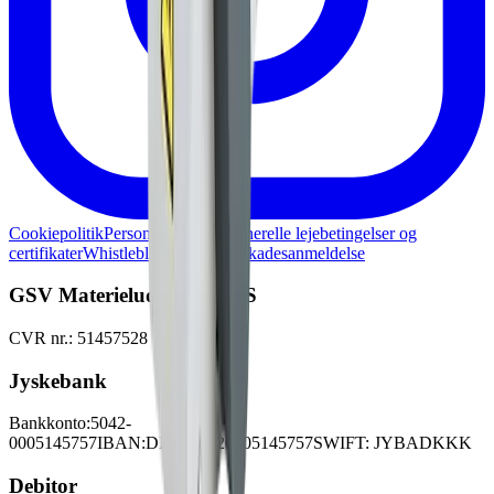
Cookiepolitik
Persondatapolitik
Generelle lejebetingelser og
certifikater
Whistleblowerordning
Skadesanmeldelse
GSV Materieludlejning A/S
CVR nr.: 51457528
Jyskebank
Bankkonto:
5042-
0005145757
IBAN:
DK3450420005145757
SWIFT: JYBADKKK
Debitor