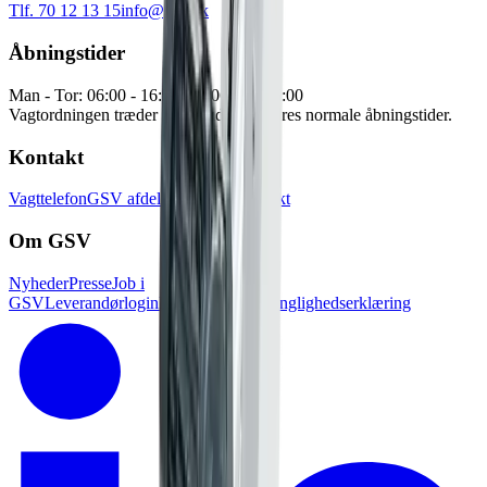
Tlf. 70 12 13 15
info@gsv.dk
Åbningstider
Man - Tor: 06:00 - 16:30
Fre: 06:00 - 15:00
Vagtordningen træder i kraft udenfor vores normale åbningstider.
Kontakt
Vagttelefon
GSV afdelinger
Pressekontakt
Om GSV
Nyheder
Presse
Job i
GSV
Leverandørlogin
Kundelogin
Tilgænglighedserklæring