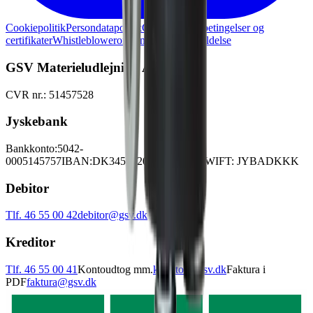
Cookiepolitik
Persondatapolitik
Generelle lejebetingelser og
certifikater
Whistleblowerordning
Skadesanmeldelse
GSV Materieludlejning A/S
CVR nr.: 51457528
Jyskebank
Bankkonto:
5042-
0005145757
IBAN:
DK3450420005145757
SWIFT: JYBADKKK
Debitor
Tlf. 46 55 00 42
debitor@gsv.dk
Kreditor
Tlf. 46 55 00 41
Kontoudtog mm.
kreditor@gsv.dk
Faktura i
PDF
faktura@gsv.dk