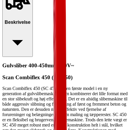
Beskrivelse
Gulvsliber 400-450mm 230V~
Scan Combiflex 450 (SC 450)
Scan Combiflex 450 (SC 450) er den første model i en ny
generation af gulvslibemaskiner som kombinerer det lille format med
en stor slibekraft og høj effektivitet. Det er en alsidig slibemaskine til
både aggressiv slibning og finslibning af først og fremmest beton og
natursten. Den er desuden meget effektiv ved fjernelse af
forureninger og belægninger, så som maling og tæpperester. SC 450
er en fleksibel og brugervenlig slibemaskine. Trods den lette vægt er
SC 450 meget robust med en stabil konstruktion helt i stål, hvilket