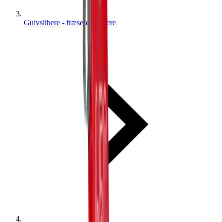
Gulvslibere - fræsere - slibere