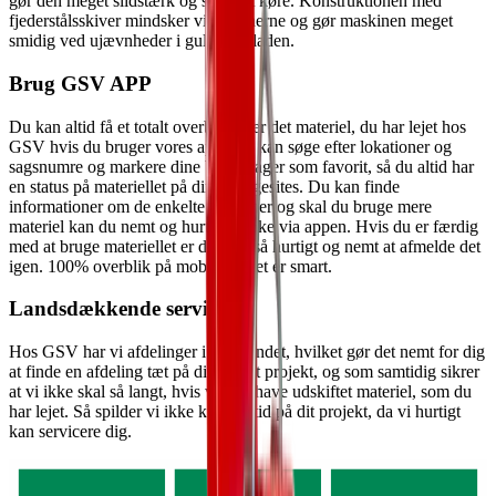
gør den meget slidstærk og stabil at køre. Konstruktionen med
fjederstålsskiver mindsker vibrationerne og gør maskinen meget
smidig ved ujævnheder i gulvoverfladen.
Brug GSV APP
Du kan altid få et totalt overblik over det materiel, du har lejet hos
GSV hvis du bruger vores app. Du kan søge efter lokationer og
sagsnumre og markere dine byggesager som favorit, så du altid har
en status på materiellet på dine byggesites. Du kan finde
informationer om de enkelte maskiner og skal du bruge mere
materiel kan du nemt og hurtigt booke via appen. Hvis du er færdig
med at bruge materiellet er det lige så hurtigt og nemt at afmelde det
igen. 100% overblik på mobilen - det er smart.
Landsdækkende service
Hos GSV har vi afdelinger i hele landet, hvilket gør det nemt for dig
at finde en afdeling tæt på dig og dit projekt, og som samtidig sikrer
at vi ikke skal så langt, hvis vi skal have udskiftet materiel, som du
har lejet. Så spilder vi ikke kostbar tid på dit projekt, da vi hurtigt
kan servicere dig.