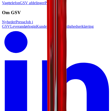
Vagttelefon
GSV afdelinger
Pressekontakt
Om GSV
Nyheder
Presse
Job i
GSV
Leverandørlogin
Kundelogin
Tilgænglighedserklæring