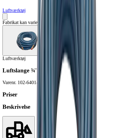
Luftværktøj
Fabrikat kan variere
Luftværktøj
Luftslange ¾'' 15m
Varenr.
102-6401-9999
Priser
Beskrivelse