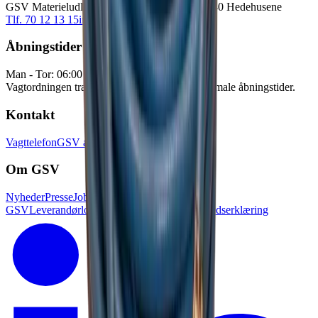
GSV Materieludlejning A/S Baldersbuen 5 2640 Hedehusene
Tlf. 70 12 13 15
info@gsv.dk
Åbningstider
Man - Tor: 06:00 - 16:30
Fre: 06:00 - 15:00
Vagtordningen træder i kraft udenfor vores normale åbningstider.
Kontakt
Vagttelefon
GSV afdelinger
Pressekontakt
Om GSV
Nyheder
Presse
Job i
GSV
Leverandørlogin
Kundelogin
Tilgænglighedserklæring