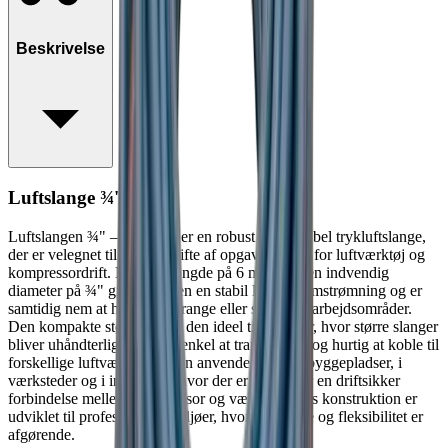
Beskrivelse
Luftslange ¾'' 15m
Luftslangen ¾" – 15 meter er en robust og fleksibel trykluftslange,
der er velegnet til en bred vifte af opgaver inden for luftværktøj og
kompressordrift. Med en længde på 6 meter og en indvendig
diameter på ¾" giver slangen en stabil luftgennemstrømning og er
samtidig nem at håndtere i trange eller skiftende arbejdsområder.
Den kompakte størrelse gør den ideel til opgaver, hvor større slanger
bliver uhåndterlige. Den er enkel at transportere og hurtig at koble til
forskellige luftværktøjer. Den anvendes ofte på byggepladser, i
værksteder og i industrien, hvor der er behov for en driftsikker
forbindelse mellem kompressor og værktøj. Dens konstruktion er
udviklet til professionelle miljøer, hvor slidstyrke og fleksibilitet er
afgørende.