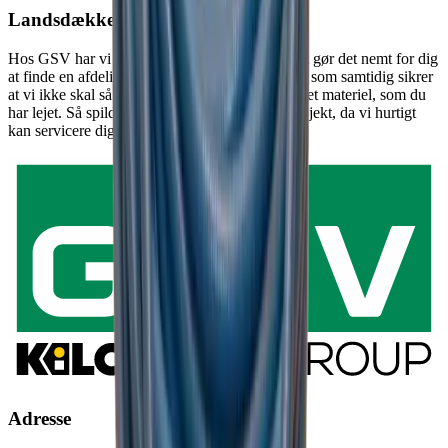
Landsdækkende service
Hos GSV har vi afdelinger i hele landet, hvilket gør det nemt for dig
at finde en afdeling tæt på dig og dit projekt, og som samtidig sikrer
at vi ikke skal så langt, hvis vi skal have udskiftet materiel, som du
har lejet. Så spilder vi ikke kostbar tid på dit projekt, da vi hurtigt
kan servicere dig.
Adresse