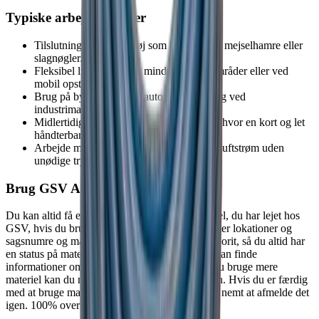
Typiske arbejdsopgaver
Tilslutning af luftværktøj som boltpistoler, mejselhamre eller
slagnøgler.
Fleksibel luftforsyning i mindre arbejdsområder eller ved
mobil opstilling.
Brug på byggepladser, i autoværksteder og ved
industrimaskiner.
Midlertidige installationer af luftsystemer, hvor en kort og let
håndterbar slange er nødvendig.
Arbejde med udstyr, der kræver en stabil luftstrøm uden
unødige tryktab.
Brug GSV APP
Du kan altid få et totalt overblik over det materiel, du har lejet hos
GSV, hvis du bruger vores app. Du kan søge efter lokationer og
sagsnumre og markere dine byggesager som favorit, så du altid har
en status på materiellet på dine byggesites. Du kan finde
informationer om de enkelte maskiner og skal du bruge mere
materiel kan du nemt og hurtigt booke via appen. Hvis du er færdig
med at bruge materiellet er det lige så hurtigt og nemt at afmelde det
igen. 100% overblik på mobilen - det er smart.