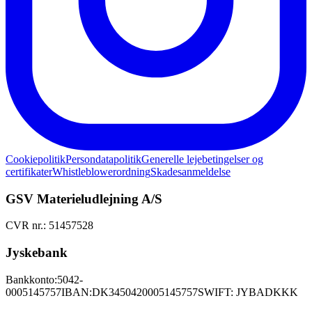
Cookiepolitik
Persondatapolitik
Generelle lejebetingelser og
certifikater
Whistleblowerordning
Skadesanmeldelse
GSV Materieludlejning A/S
CVR nr.: 51457528
Jyskebank
Bankkonto:
5042-
0005145757
IBAN:
DK3450420005145757
SWIFT: JYBADKKK