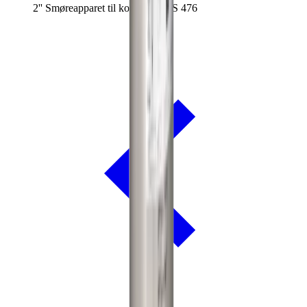
2'' Smøreapparet til komp. XRVS 476