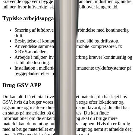
krævende opgaver i bygge‑ og anlægsbranchen, industrien og andre
miljøer, hvor luftværktøj skal fungere stabilt over længere tid.
Typiske arbejdsopgaver
Smøring af luftdrevet værktøj i forbindelse med kontinuerlig
drift.
Beskyttelse af kompressorudstyr mod slid og driftsstop.
Anvendelse sammen med større mobile kompressorer, fx
XRVS‑modeller.
Arbejde i miljøer, hvor højt luftforbrug kræver kontinuerlig og
stabil oliedosering.
Installation i midlertidige eller permanente trykluftsystemer på
byggepladser eller i industrien.
Brug GSV APP
Du kan altid få et totalt overblik over det materiel, du har lejet hos
GSV, hvis du bruger vores app. Du kan søge efter lokationer og
sagsnumre og markere dine byggesager som favorit, så du altid har
en status på materiellet på dine byggesites. Du kan finde
informationer om de enkelte maskiner og skal du bruge mere
materiel kan du nemt og hurtigt booke via appen. Hvis du er færdig
med at bruge materiellet er det lige så hurtigt og nemt at afmelde det
igen. 100% overblik på mobilen - det er smart.