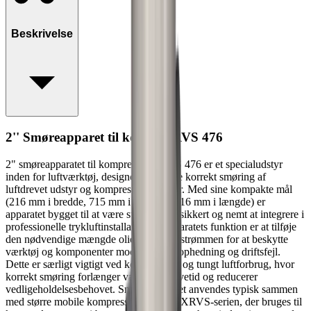
Beskrivelse
2'' Smøreapparet til komp. XRVS 476
2" smøreapparatet til kompressor XRVS 476 er et specialudstyr
inden for luftværktøj, designet til at sikre korrekt smøring af
luftdrevet udstyr og kompressorsystemer. Med sine kompakte mål
(216 mm i bredde, 715 mm i højde og 216 mm i længde) er
apparatet bygget til at være stabilt, driftssikkert og nemt at integrere i
professionelle trykluftinstallationer. Apparatets funktion er at tilføje
den nødvendige mængde olie til trykluftstrømmen for at beskytte
værktøj og komponenter mod slid, overophedning og driftsfejl.
Dette er særligt vigtigt ved kontinuerligt og tungt luftforbrug, hvor
korrekt smøring forlænger værktøjets levetid og reducerer
vedligeholdelsesbehovet. Smøreapparatet anvendes typisk sammen
med større mobile kompressorer, såsom XRVS‑serien, der bruges til