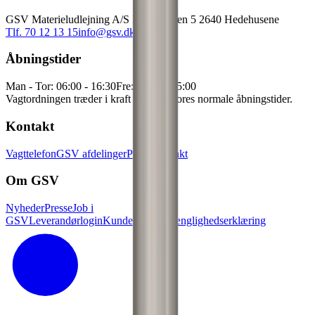
GSV Materieludlejning A/S Baldersbuen 5 2640 Hedehusene
Tlf. 70 12 13 15
info@gsv.dk
Åbningstider
Man - Tor: 06:00 - 16:30
Fre: 06:00 - 15:00
Vagtordningen træder i kraft udenfor vores normale åbningstider.
Kontakt
Vagttelefon
GSV afdelinger
Pressekontakt
Om GSV
Nyheder
Presse
Job i
GSV
Leverandørlogin
Kundelogin
Tilgænglighedserklæring