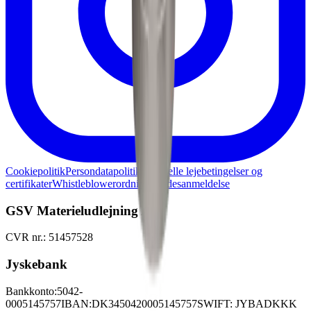
Cookiepolitik
Persondatapolitik
Generelle lejebetingelser og
certifikater
Whistleblowerordning
Skadesanmeldelse
GSV Materieludlejning A/S
CVR nr.: 51457528
Jyskebank
Bankkonto:
5042-
0005145757
IBAN:
DK3450420005145757
SWIFT: JYBADKKK