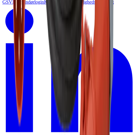
GSV
Leverandørlogin
Kundelogin
Tilgænglighedserklæring