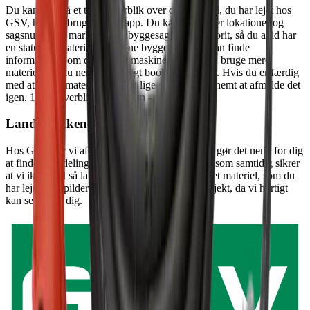
Du kan altid få et totalt overblik over det materiel, du har lejet hos
GSV, hvis du bruger vores app. Du kan søge efter lokationer og
sagsnumre og markere dine byggesager som favorit, så du altid har
en status på materiellet på dine byggesites. Du kan finde
informationer om de enkelte maskiner og skal du bruge mere
materiel kan du nemt og hurtigt booke via appen. Hvis du er færdig
med at bruge materiellet er det lige så hurtigt og nemt at afmelde det
igen. 100% overblik på mobilen - det er smart.
Landsdækkende service
Hos GSV har vi afdelinger i hele landet, hvilket gør det nemt for dig
at finde en afdeling tæt på dig og dit projekt, og som samtidig sikrer
at vi ikke skal så langt, hvis vi skal have udskiftet materiel, som du
har lejet. Så spilder vi ikke kostbar tid på dit projekt, da vi hurtigt
kan servicere dig.