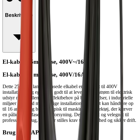
Beskrivelse
El-kabel, 25m, 3 fase, 400V~/16A
El‑kabel 25 m, 3 fase, 400V/16A
Dette 25 meter lange trefasede elkabel er designet til 400V
installationer og egner sig godt til at levere stabil strøm til elektrisk
udstyr med mellemstort effektbehov på byggepladser, i industrielle
miljøer eller ved midlertidige installationer. Kablet kan håndtere op
til 16 ampere og bruges typisk til maskiner og værktøj, der kræver
en pålidelig trefaset strømforsyning. Det er robust og velegnet til
professionel brug, hvor der stilles krav til holdbarhed og sikker drift.
Brug GSV APP