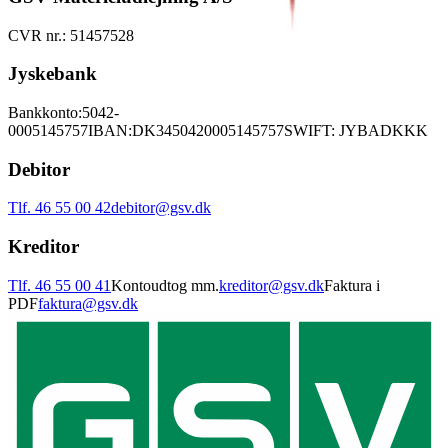
CVR nr.: 51457528
Jyskebank
Bankkonto:
5042-
0005145757
IBAN:
DK3450420005145757
SWIFT: JYBADKKK
Debitor
Tlf. 46 55 00 42
debitor@gsv.dk
Kreditor
Tlf. 46 55 00 41
Kontoudtog mm.
kreditor@gsv.dk
Faktura i
PDF
faktura@gsv.dk