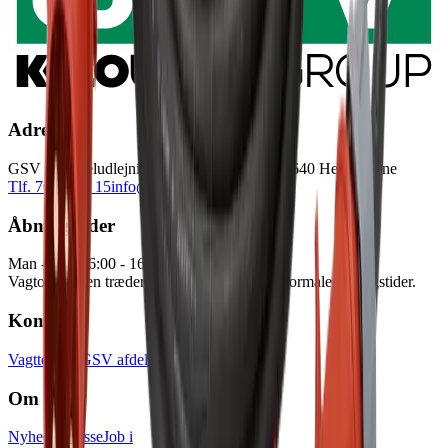
Adresse
GSV Materieludlejning A/S Baldersbuen 5 2640 Hedehusene
Tlf. 70 12 13 15
info@gsv.dk
Åbningstider
Man - Tor: 06:00 - 16:30
Fre: 06:00 - 15:00
Vagtordningen træder i kraft udenfor vores normale åbningstider.
Kontakt
Vagttelefon
GSV afdelinger
Pressekontakt
Om GSV
Nyheder
Presse
Job i