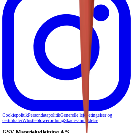
Cookiepolitik
Persondatapolitik
Generelle lejebetingelser og
certifikater
Whistleblowerordning
Skadesanmeldelse
GSV Materieludlejning A/S