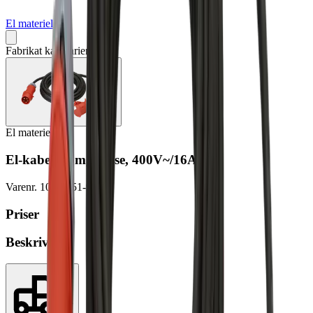
El materiel
Fabrikat kan variere
El materiel
El-kabel, 25m, 3 fase, 400V~/16A
Varenr.
100-7051-9999
Priser
Beskrivelse