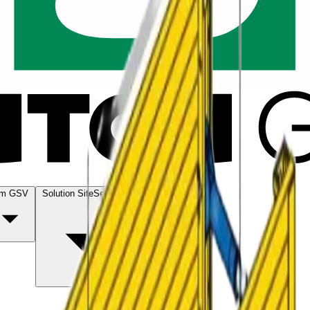
m GSV
Solution SiteService