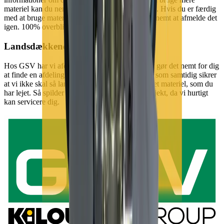
materiel kan du nemt og hurtigt booke via appen. Hvis du er færdig
med at bruge materiellet er det lige så hurtigt og nemt at afmelde det
igen. 100% overblik på mobilen - det er smart.
Landsdækkende service
Hos GSV har vi afdelinger i hele landet, hvilket gør det nemt for dig
at finde en afdeling tæt på dig og dit projekt, og som samtidig sikrer
at vi ikke skal så langt, hvis vi skal have udskiftet materiel, som du
har lejet. Så spilder vi ikke kostbar tid på dit projekt, da vi hurtigt
kan servicere dig.