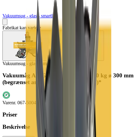
Vakuumsug - glas - smartlift
Fabrikat kan variere
Vakuumsug - glas - smartlift
Vakuumåg AL-Glass 400-4 In-line 400 kg ø 300 mm
(begrænset antal - kun i udvalgte afd.)*
Varenr.
067-5004-9999
Priser
Beskrivelse