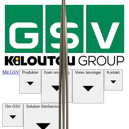
Mit GSV
Produkter
Grøn omstilling
Vores løsninger
Kontakt
Om GSV
Solution SiteService