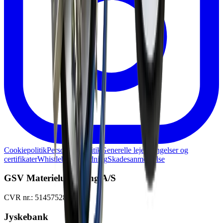
Cookiepolitik
Persondatapolitik
Generelle lejebetingelser og
certifikater
Whistleblowerordning
Skadesanmeldelse
GSV Materieludlejning A/S
CVR nr.: 51457528
Jyskebank