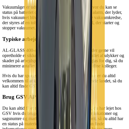
Vakuumåget er udstyret med et betjeningspanel, hvor du kan se
status på batteriet og vakuumet, og der er også en alarm, der lyder,
hvis vakuumet bliver for lavt. Åget har to separate vakuumkredse,
der styres af en tohåndsbetjent manuel skydeventil, der starter og
stopper vakuumet.
Typiske arbejdsopgaver
AL-GLASS 400-4 In-line er vakuumåget til dig, der gerne vil
opretholde et sikkert arbejdsmiljø og mindske antallet af ulykker og
skader på arbejdspladsen. Vakuumåget kan løfte glas for dig, så du
minimerer antallet af manuelle løft for dig selv og dine kolleger.
Hvis du har spørgsmål til AL-GLASS 400-4 In-line er du altid
velkommen til at kontakte os. Vi har afdelinger i hele landet, så du
kan altid finde GSV i nærheden af dig.
Brug GSV APP
Du kan altid få et totalt overblik over det materiel, du har lejet hos
GSV hvis du bruger vores app. Du kan søge efter lokationer og
sagsnumre og markere dine byggesager som favorit, så du altid har
en status på materiellet på dine byggesites. Du kan finde
informationer om de enkelte maskiner og skal du bruge mere