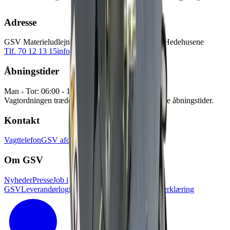
Adresse
GSV Materieludlejning A/S Baldersbuen 5 2640 Hedehusene
Tlf. 70 12 13 15
info@gsv.dk
Åbningstider
Man - Tor: 06:00 - 16:30
Fre: 06:00 - 15:00
Vagtordningen træder i kraft udenfor vores normale åbningstider.
Kontakt
Vagttelefon
GSV afdelinger
Pressekontakt
Om GSV
Nyheder
Presse
Job i
GSV
Leverandørlogin
Kundelogin
Tilgænglighedserklæring