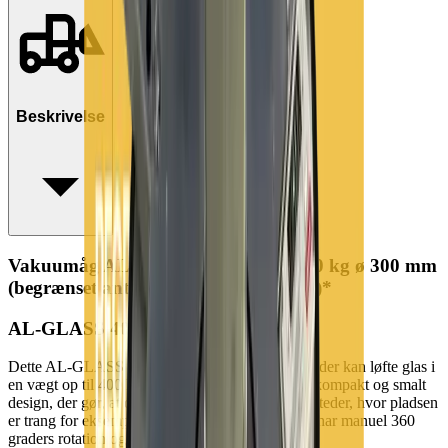
Beskrivelse
Vakuumåg AL-Glass 400-4 In-line 400 kg ø 300 mm
(begrænset antal - kun i udvalgte afd.)*
AL-GLASS 400-4 In-line vakuumåg
Dette AL-GLASS 400-4 In-line er et vakuumåg, der kan løfte glas i
en vægt op til 400 kilo. Vakuumåget er lavet i et kompakt og smalt
design, der gør, at du let kan arbejde med det på steder, hvor pladsen
er trang for eksempel bag stilladser. Vakuumåget har manuel 360
graders rotation og manuelt 90 graders vip.