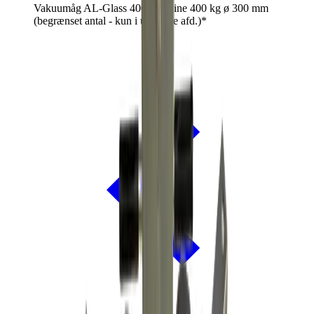
Vakuumåg AL-Glass 400-4 In-line 400 kg ø 300 mm
(begrænset antal - kun i udvalgte afd.)*