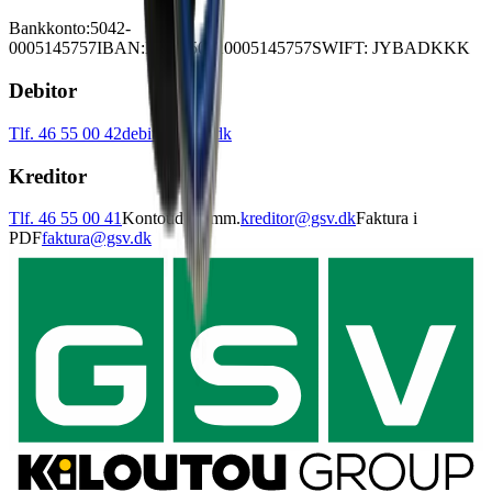
Bankkonto:
5042-
0005145757
IBAN:
DK3450420005145757
SWIFT: JYBADKKK
Debitor
Tlf. 46 55 00 42
debitor@gsv.dk
Kreditor
Tlf. 46 55 00 41
Kontoudtog mm.
kreditor@gsv.dk
Faktura i
PDF
faktura@gsv.dk