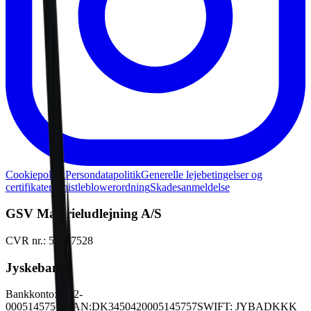
Cookiepolitik
Persondatapolitik
Generelle lejebetingelser og
certifikater
Whistleblowerordning
Skadesanmeldelse
GSV Materieludlejning A/S
CVR nr.: 51457528
Jyskebank
Bankkonto:
5042-
0005145757
IBAN:
DK3450420005145757
SWIFT: JYBADKKK