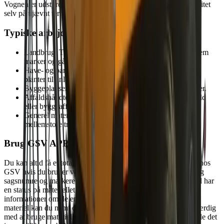
Vognen er udstyret med kraftige hjul og aksler, der sikrer stabilitet
selv på ujævnt terræn.
Typiske arbejdsopgaver
Landbrug: Transport af afgrøder, foder og gødning mellem
marker og gårdsplads.
Have- og parkvedligeholdelse: Flytning af jord, grus og
planter til anlægsprojekter.
Byggepladser: Transport af sand, sten og byggematerialer.
Affaldshåndtering: Opsamling og bortkørsel af haveaffald
eller byggeaffald.
Generel materialehåndtering: Effektiv løsning til små og
mellemstore transportopgaver.
Brug GSV APP
Du kan altid få et totalt overblik over det materiel, du har lejet hos
GSV hvis du bruger vores app. Du kan søge efter lokationer og
sagsnumre og markere dine byggesager som favorit, så du altid har
en status på materiellet på dine byggesites. Du kan finde
informationer om de enkelte maskiner og skal du bruge mere
materiel kan du nemt og hurtigt booke via appen. Hvis du er færdig
med at bruge materiellet er det lige så hurtigt og nemt at afmelde det