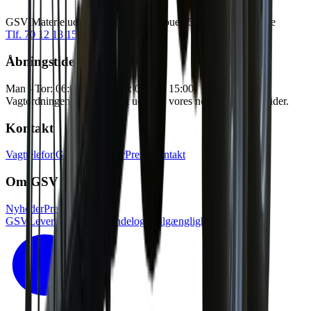
GSV Materieludlejning A/S Baldersbuen 5 2640 Hedehusene
Tlf. 70 12 13 15
info@gsv.dk
Åbningstider
Man - Tor: 06:00 - 16:30
Fre: 06:00 - 15:00
Vagtordningen træder i kraft udenfor vores normale åbningstider.
Kontakt
Vagttelefon
GSV afdelinger
Pressekontakt
Om GSV
Nyheder
Presse
Job i
GSV
Leverandørlogin
Kundelogin
Tilgænglighedserklæring