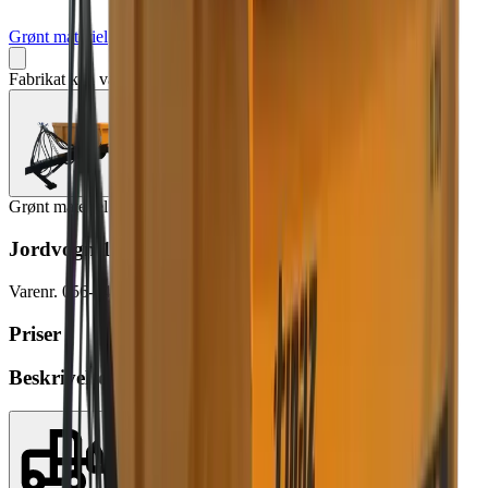
Grønt materiel
Fabrikat kan variere
Grønt materiel
Jordvogn 10T til traktor
Varenr.
056-3450-9999
Priser
Beskrivelse