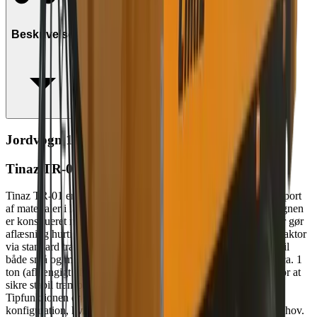
Beskrivelse
Jordvogn 10T til traktor
Tinaz TR-01
Tinaz TR-01 er en robust og effektiv tipvogn, designet til transport
af materialer i landbrug, haveanlæg og entreprenørarbejde. Vognen
er konstrueret med en stærk stålramme og har et tipbart lad, der gør
aflæsning hurtig og enkel. Den er beregnet til montering bag traktor
via standard træk, og dens kompakte design gør den velegnet til
både små og mellemstore opgaver. TR-01 har en kapacitet på ca. 1
ton (afhængigt af model), og ladet er udstyret med høje sider for at
sikre stabil transport af jord, grus, affald eller afgrøder.
Tipfunktionen er mekanisk eller hydraulisk, afhængigt af
konfiguration, hvilket giver fleksibilitet til forskellige arbejdsbehov.