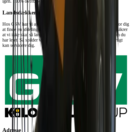
igen. 100% overblik på mobilen - det er smart.
Landsdækkende service
Hos GSV har vi afdelinger i hele landet, hvilket gør det nemt for dig
at finde en afdeling tæt på dig og dit projekt, og som samtidig sikrer
at vi ikke skal så langt, hvis vi skal have udskiftet materiel, som du
har lejet. Så spilder vi ikke kostbar tid på dit projekt, da vi hurtigt
kan servicere dig.
Adresse