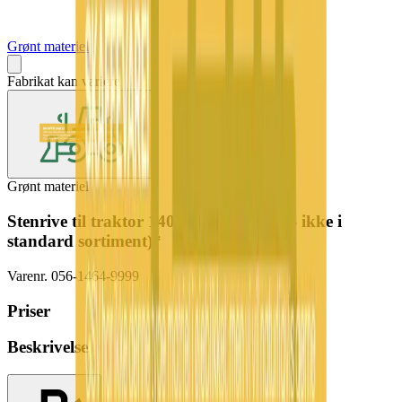
Grønt materiel
Fabrikat kan variere
Grønt materiel
Stenrive til traktor 140cm (skaffevare! - ikke i
standard sortiment)*
Varenr.
056-1464-9999
Priser
Beskrivelse