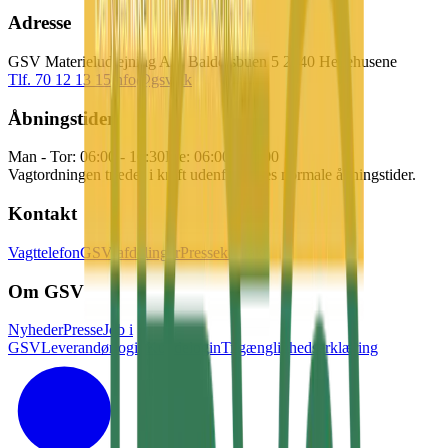
Adresse
GSV Materieludlejning A/S Baldersbuen 5 2640 Hedehusene
Tlf. 70 12 13 15
info@gsv.dk
Åbningstider
Man - Tor: 06:00 - 16:30
Fre: 06:00 - 15:00
Vagtordningen træder i kraft udenfor vores normale åbningstider.
Kontakt
Vagttelefon
GSV afdelinger
Pressekontakt
Om GSV
Nyheder
Presse
Job i
GSV
Leverandørlogin
Kundelogin
Tilgænglighedserklæring