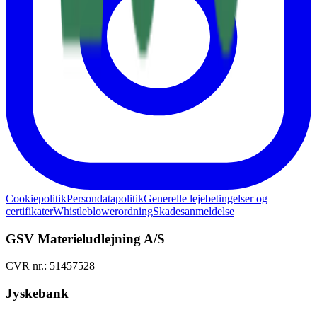
Cookiepolitik
Persondatapolitik
Generelle lejebetingelser og
certifikater
Whistleblowerordning
Skadesanmeldelse
GSV Materieludlejning A/S
CVR nr.: 51457528
Jyskebank