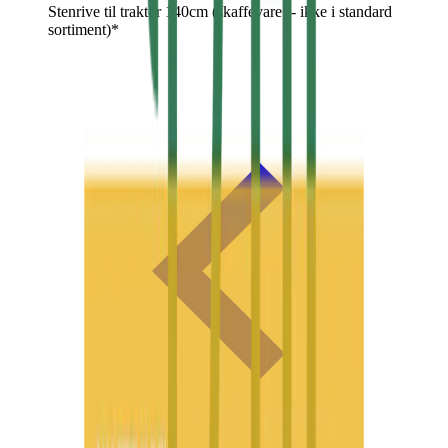
Stenrive til traktor 140cm (skaffevare! - ikke i standard
sortiment)*