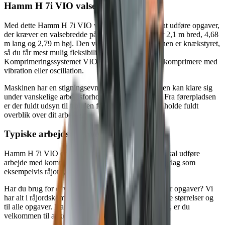
Hamm H 7i VIO valsetog
Med dette Hamm H 7i VIO valsetog er du klar til at udføre opgaver,
der kræver en valsebredde på 1,68 m. Maskinen er 2,1 m bred, 4,68
m lang og 2,79 m høj. Den vejer 6,83 tons. Maskinen er knækstyret,
så du får mest mulig fleksibilitet og kørekomfort.
Komprimeringssystemet VIO gør, at du enten kan komprimere med
vibration eller oscillation.
Maskinen har en stigningsevne på op til 60%, så den kan klare sig
under vanskelige arbejdsforhold og i alle terræner. Fra førerpladsen
er der fuldt udsyn til tromlen foran, så du altid kan holde fuldt
overblik over dit arbejde.
Typiske arbejdsopgaver
Hamm H 7i VIO er det ideelle valsetog til dig, der skal udføre
arbejde med komprimering af forskellige typer underlag som
eksempelvis råjord, ral eller meget andet.
Har du brug for et valsetog, der kan klare andre typer opgaver? Vi
har alt i råjordskompaktorer, tromler og valsetog i alle størrelser og
til alle opgaver. Har du spørgsmål til vores produkter, er du
velkommen til at kontakte os.