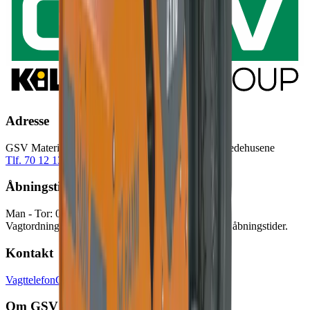
Adresse
GSV Materieludlejning A/S Baldersbuen 5 2640 Hedehusene
Tlf. 70 12 13 15
info@gsv.dk
Åbningstider
Man - Tor: 06:00 - 16:30
Fre: 06:00 - 15:00
Vagtordningen træder i kraft udenfor vores normale åbningstider.
Kontakt
Vagttelefon
GSV afdelinger
Pressekontakt
Om GSV