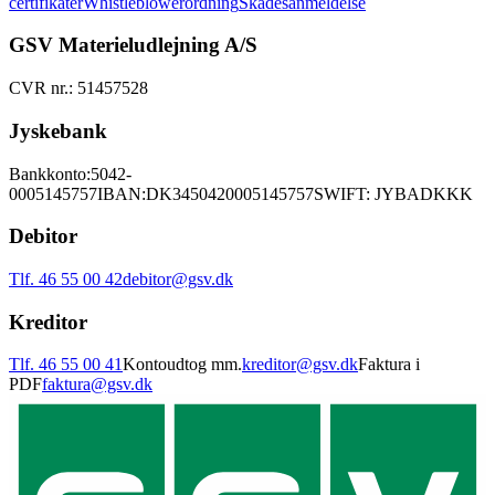
certifikater
Whistleblowerordning
Skadesanmeldelse
GSV Materieludlejning A/S
CVR nr.: 51457528
Jyskebank
Bankkonto:
5042-
0005145757
IBAN:
DK3450420005145757
SWIFT: JYBADKKK
Debitor
Tlf. 46 55 00 42
debitor@gsv.dk
Kreditor
Tlf. 46 55 00 41
Kontoudtog mm.
kreditor@gsv.dk
Faktura i
PDF
faktura@gsv.dk