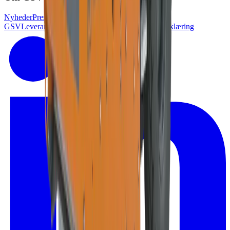
Nyheder
Presse
Job i
GSV
Leverandørlogin
Kundelogin
Tilgænglighedserklæring