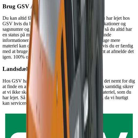
Brug GSV APP
Du kan altid få et totalt overblik over det materiel, du har lejet hos
GSV hvis du bruger vores app. Du kan søge efter lokationer og
sagsnumre og markere dine byggesager som favorit, så du altid har
en status på materiellet på dine byggesites. Du kan finde
informationer om de enkelte maskiner og skal du bruge mere
materiel kan du nemt og hurtigt booke via appen. Hvis du er færdig
med at bruge materiellet er det lige så hurtigt og nemt at afmelde det
igen. 100% overblik på mobilen - det er smart.
Landsdækkende service
Hos GSV har vi afdelinger i hele landet, hvilket gør det nemt for dig
at finde en afdeling tæt på dig og dit projekt, og som samtidig sikrer
at vi ikke skal så langt, hvis vi skal have udskiftet materiel, som du
har lejet. Så spilder vi ikke kostbar tid på dit projekt, da vi hurtigt
kan servicere dig.