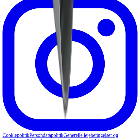
Cookiepolitik
Persondatapolitik
Generelle lejebetingelser og