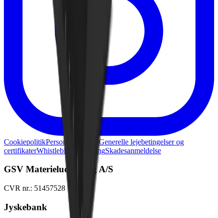
Cookiepolitik
Persondatapolitik
Generelle lejebetingelser og
certifikater
Whistleblowerordning
Skadesanmeldelse
GSV Materieludlejning A/S
CVR nr.: 51457528
Jyskebank