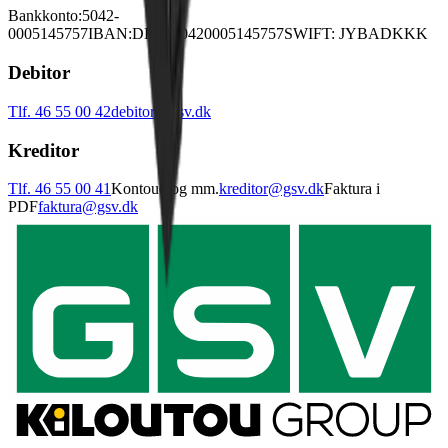
Bankkonto:
5042-
0005145757
IBAN:
DK3450420005145757
SWIFT: JYBADKKK
Debitor
Tlf. 46 55 00 42
debitor@gsv.dk
Kreditor
Tlf. 46 55 00 41
Kontoudtog mm.
kreditor@gsv.dk
Faktura i
PDF
faktura@gsv.dk