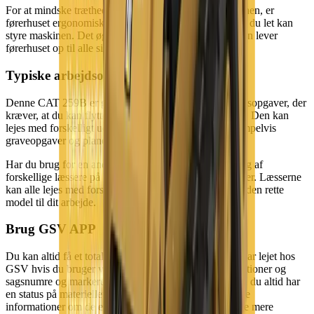
For at mindske trætheden for dig, når du bruger maskinen, er
førerhuset ergonomisk indrettet med grebene tæt på, så du let kan
styre maskinen. Det øger også produktiviteten. Desuden lever
førerhuset op til alle sikkerhedskrav.
Typiske arbejdsopgaver
Denne CAT 259B er god til dig, der skal udføre arbejdsopgaver, der
kræver, at du kan flytte materialer fra et blødt underlag. Den kan
lejes med forskelligt udstyr, så den kan bruges til eksempelvis
graveopgaver og planering også.
Har du brug for en anden læsser? Vi har et bredt udvalg af
forskellige læssere på både hjul og bælter i alle størrelser. Læsserne
kan alle lejes med forskelligt udstyr, så du kan tilpasse den rette
model til dit arbejde.
Brug GSV APP
Du kan altid få et totalt overblik over det materiel, du har lejet hos
GSV hvis du bruger vores app. Du kan søge efter lokationer og
sagsnumre og markere dine byggesager som favorit, så du altid har
en status på materiellet på dine byggesites.Du kan finde
informationer om de enkelte maskiner og skal du bruge mere