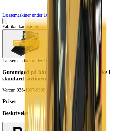
Læssemaskiner under 16 ton
Fabrikat kan variere
Læssemaskiner under 16 ton
Gummiged på bånd 4,2 t (skaffevare! - ikke i
standard sortiment)*
Varenr.
036-1007-9999
Priser
Beskrivelse