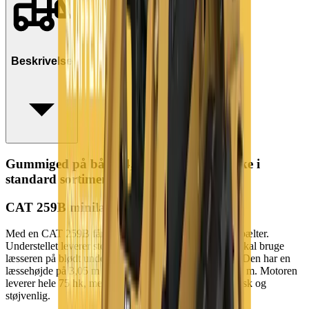
Beskrivelse
Gummiged på bånd 4,2 t (skaffevare! - ikke i
standard sortiment)*
CAT 259B minilæsser på bånd
Med en CAT 259B får du en minilæsser, der kører på bælter.
Understellet leverer stor stabilitet, når du eksempelvis skal bruge
læsseren på blødt underlag. Maskinen vejer 4,05 tons. Den har en
læssehøjde på 3,05 m og en venderadius bagtil på 1,47 m. Motoren
leverer hele 75 hk, men er alligevel brændstoføkonomisk og
støjvenlig.