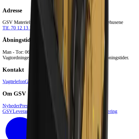
Adresse
GSV Materieludlejning A/S Baldersbuen 5 2640 Hedehusene
Tlf. 70 12 13 15
info@gsv.dk
Åbningstider
Man - Tor: 06:00 - 16:30
Fre: 06:00 - 15:00
Vagtordningen træder i kraft udenfor vores normale åbningstider.
Kontakt
Vagttelefon
GSV afdelinger
Pressekontakt
Om GSV
Nyheder
Presse
Job i
GSV
Leverandørlogin
Kundelogin
Tilgænglighedserklæring