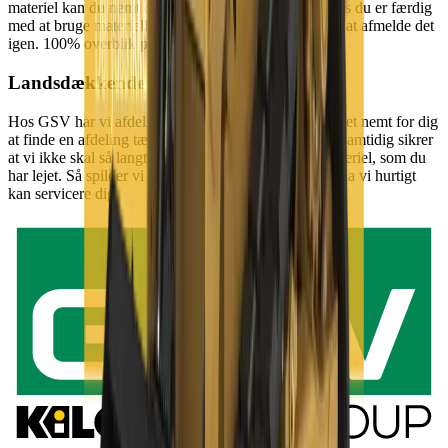
materiel kan du nemt og hurtigt booke via appen. Hvis du er færdig
med at bruge materiellet er det lige så hurtigt og nemt at afmelde det
igen. 100% overblik på mobilen - det er smart.
Landsdækkende service
Hos GSV har vi afdelinger i hele landet, hvilket gør det nemt for dig
at finde en afdeling tæt på dig og dit projekt, og som samtidig sikrer
at vi ikke skal så langt, hvis vi skal have udskiftet materiel, som du
har lejet. Så spilder vi ikke kostbar tid på dit projekt, da vi hurtigt
kan servicere dig.