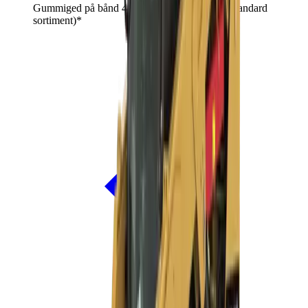
Gummiged på bånd 4,2 t (skaffevare! - ikke i standard
sortiment)*