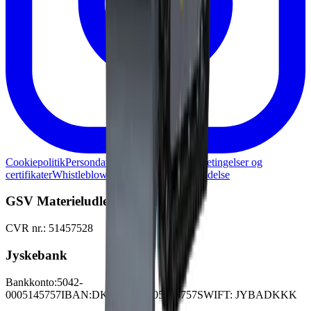
Cookiepolitik
Persondatapolitik
Generelle lejebetingelser og
certifikater
Whistleblowerordning
Skadesanmeldelse
GSV Materieludlejning A/S
CVR nr.: 51457528
Jyskebank
Bankkonto:
5042-
0005145757
IBAN:
DK3450420005145757
SWIFT: JYBADKKK