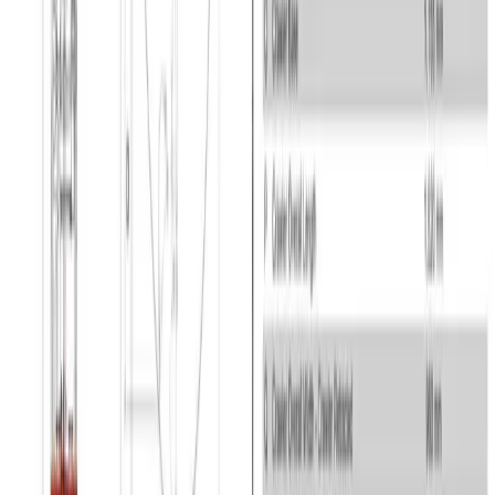
Landsdækkende service
Vi har afdelinger i hele landet, hvilket gør det nemt for dig at finde
en afdeling tæt på dig og dit projekt, og som samtidig sikrer at vi
ikke skal så langt, hvis vi skal have udskiftet materiel, som du har
lejet. Så spilder vi ikke kostbar tid på dit projekt, da vi hurtigt kan
servicere dig.
Adresse