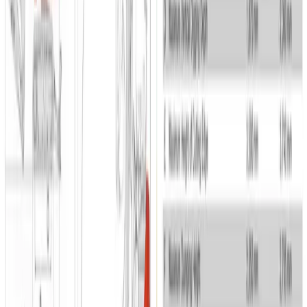
Gravemaskiner under 16 ton
Fabrikat kan variere
Gravemaskiner under 16 ton
Gravemaskine 1,7 T m. H/K stop - (begrænset antal
- kun i udvalgte afdelinger.)
Varenr.
021-1507-9999
Priser