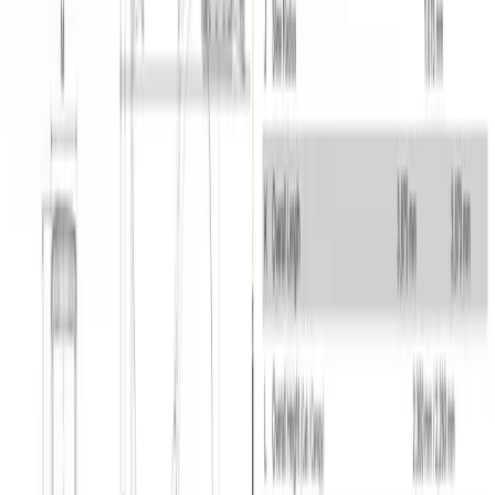
Gravemaskine 1,7 T m. H/K stop - (begrænset antal
- kun i udvalgte afdelinger.)
Takeuchi TB216 gravemaskine H/K stop
Gravemaskinen Takeuchi TB216 er en maskine med en gravedybde
på 2,388 m og en graverækkevidde på 4,035 m. Læssehøjden er
2,705 m. Det er en lille maskine med en lille svingradius bagtil på
kun 1,075 m, så den er ideel at bruge til arbejde, hvor der ikke er
meget plads. Maskinen vejer 1,7 tons og kører på larvefødder.
Førerhuset er udstyret med store vinduer, så du har mulighed for at
have udsyn til hele dit arbejde og opretholde sikkerheden. I
førerhuset finder du også et display, der hjælper dig til at holde
overblikket over maskinen, imens du arbejder.
Gravemaskinen har højde/krøje stop hvilket øger sikkerheden, da
der er højdebegrænsninger for at undgå at ramme køreledninger i
luften og krøjestop der begrænser drejeradius.