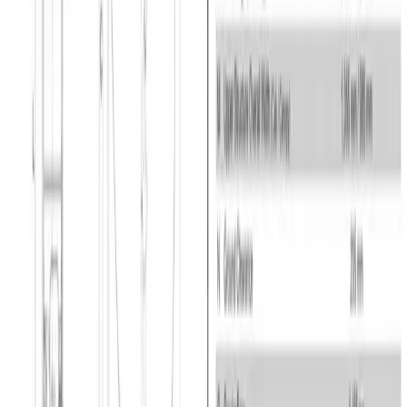
Typiske arbejdsopgaver
Takeuchi TB216 er en kompakt maskine og er derfor god til
arbejde, hvor pladsen er sparsom. Den kan klare udgravnings- og
jordflytningsarbejde i en dybde ned til 2,388 m eller i en rækkevidde
af 4,035 m.
Hos os kan du finde forskellige skovle og grabber til
gravemaskinen, så den kan passe til lige dine arbejdsbehov. Passer
maskinens størrelse ikke til dig, finder du hos os i GSV også et bredt
udvalg af gravemaskiner på både bånd og hjul i alle størrelser.
Brug GSV APP
Du kan altid få et totalt overblik over det materiel og de
gravemaskiner du har lejet hos GSV hvis du bruger vores app. Du
kan søge efter lokationer og sagsnumre og markere dine byggesager
som favorit, så du altid har en status på materiellet på dine
byggesites. Du kan finde informationer om de enkelte maskiner og
skal du bruge mere materiel kan du nemt og hurtigt booke via
appen. Hvis du er færdig med at bruge materiellet er det lige så
hurtigt og nemt at afmelde det igen. 100% overblik på mobilen - det
er smart.