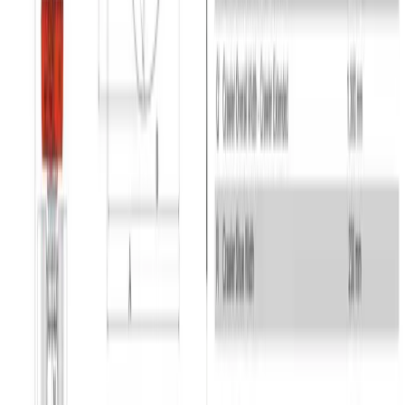
GSV Materieludlejning A/S Baldersbuen 5 2640 Hedehusene
Tlf. 70 12 13 15
info@gsv.dk
Åbningstider
Man - Tor: 06:00 - 16:30
Fre: 06:00 - 15:00
Vagtordningen træder i kraft udenfor vores normale åbningstider.
Kontakt
Vagttelefon
GSV afdelinger
Pressekontakt
Om GSV
Nyheder
Presse
Job i
GSV
Leverandørlogin
Kundelogin
Tilgænglighedserklæring