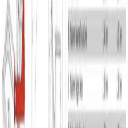
Gravemaskine 1,7 T m. H/K stop - (begrænset antal - kun i
udvalgte afdelinger.)