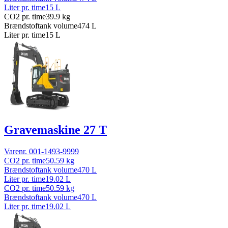
Liter pr. time
15
L
CO2 pr. time
39.9
kg
Brændstoftank volume
474
L
Liter pr. time
15
L
Gravemaskine 27 T
Varenr.
001-1493-9999
CO2 pr. time
50.59
kg
Brændstoftank volume
470
L
Liter pr. time
19.02
L
CO2 pr. time
50.59
kg
Brændstoftank volume
470
L
Liter pr. time
19.02
L