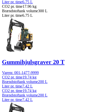
Liter pr. time
6.75
L
CO2 pr. time
17.96
kg
Brændstoftank volume
300
L
Liter pr. time
6.75
L
Gummihjulsgraver 20 T
Varenr.
001-1477-9999
CO2 pr. time
19.74
kg
Brændstoftank volume
200
L
Liter pr. time
7.42
L
CO2 pr. time
19.74
kg
Brændstoftank volume
200
L
Liter pr. time
7.42
L