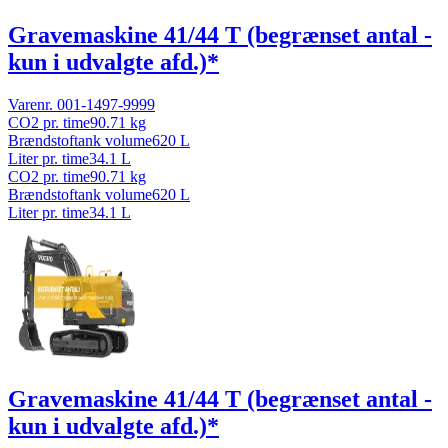
Gravemaskine 41/44 T (begrænset antal -
kun i udvalgte afd.)*
Varenr.
001-1497-9999
CO2 pr. time
90.71
kg
Brændstoftank volume
620
L
Liter pr. time
34.1
L
CO2 pr. time
90.71
kg
Brændstoftank volume
620
L
Liter pr. time
34.1
L
Gravemaskine 41/44 T (begrænset antal -
kun i udvalgte afd.)*