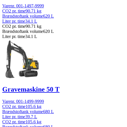
Varenr.
001-1497-9999
CO2 pr. time
90.71
kg
Brændstoftank volume
620
L
Liter pr. time
34.1
L
CO2 pr. time
90.71
kg
Brændstoftank volume
620
L
Liter pr. time
34.1
L
Gravemaskine 50 T
Varenr.
001-1499-9999
CO2 pr. time
105.6
kg
Brændstoftank volume
680
L
Liter pr. time
39.7
L
CO2 pr. time
105.6
kg
Brændstoftank volume
680
L