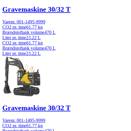
Gravemaskine 30/32 T
Varenr.
001-1495-9999
CO2 pr. time
61.77
kg
Brændstoftank volume
470
L
Liter pr. time
23.22
L
CO2 pr. time
61.77
kg
Brændstoftank volume
470
L
Liter pr. time
23.22
L
Gravemaskine 30/32 T
Varenr.
001-1495-9999
CO2 pr. time
61.77
kg
Brændstoftank volume
470
L