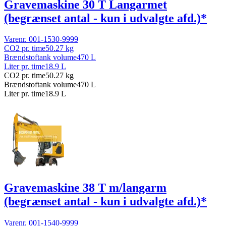
Gravemaskine 30 T Langarmet
(begrænset antal - kun i udvalgte afd.)*
Varenr.
001-1530-9999
CO2 pr. time
50.27
kg
Brændstoftank volume
470
L
Liter pr. time
18.9
L
CO2 pr. time
50.27
kg
Brændstoftank volume
470
L
Liter pr. time
18.9
L
Gravemaskine 38 T m/langarm
(begrænset antal - kun i udvalgte afd.)*
Varenr.
001-1540-9999