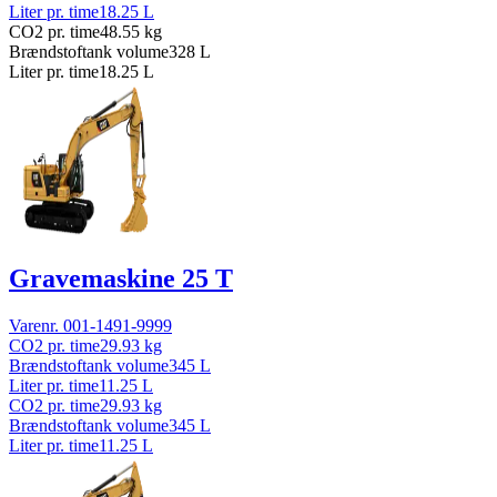
Liter pr. time
18.25
L
CO2 pr. time
48.55
kg
Brændstoftank volume
328
L
Liter pr. time
18.25
L
Gravemaskine 25 T
Varenr.
001-1491-9999
CO2 pr. time
29.93
kg
Brændstoftank volume
345
L
Liter pr. time
11.25
L
CO2 pr. time
29.93
kg
Brændstoftank volume
345
L
Liter pr. time
11.25
L