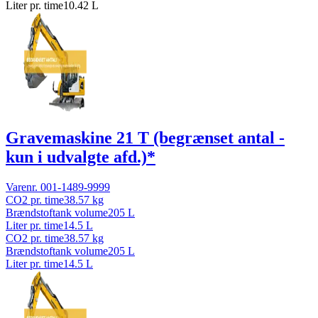
Liter pr. time
10.42
L
Gravemaskine 21 T (begrænset antal -
kun i udvalgte afd.)*
Varenr.
001-1489-9999
CO2 pr. time
38.57
kg
Brændstoftank volume
205
L
Liter pr. time
14.5
L
CO2 pr. time
38.57
kg
Brændstoftank volume
205
L
Liter pr. time
14.5
L