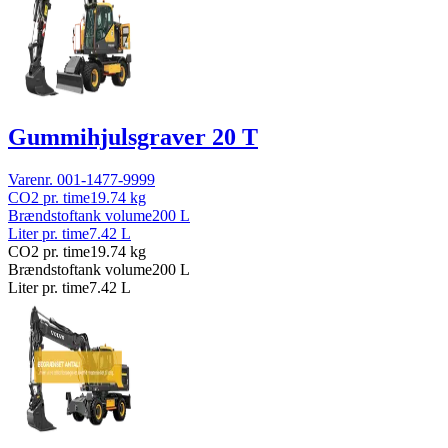
Gummihjulsgraver 20 T
Varenr.
001-1477-9999
CO2 pr. time
19.74
kg
Brændstoftank volume
200
L
Liter pr. time
7.42
L
CO2 pr. time
19.74
kg
Brændstoftank volume
200
L
Liter pr. time
7.42
L