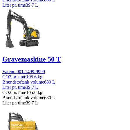
Liter pr. time
39.7
L
Gravemaskine 50 T
Varenr.
001-1499-9999
CO2 pr. time
105.6
kg
Brændstoftank volume
680
L
Liter pr. time
39.7
L
CO2 pr. time
105.6
kg
Brændstoftank volume
680
L
Liter pr. time
39.7
L