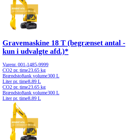
Gravemaskine 18 T (begrænset antal -
kun i udvalgte afd.)*
Varenr.
001-1485-9999
CO2 pr. time
23.65
kg
Brændstoftank volume
300
L
Liter pr. time
8.89
L
CO2 pr. time
23.65
kg
Brændstoftank volume
300
L
Liter pr. time
8.89
L