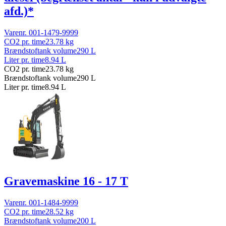
afd.)*
Varenr.
001-1479-9999
CO2 pr. time
23.78
kg
Brændstoftank volume
290
L
Liter pr. time
8.94
L
CO2 pr. time
23.78
kg
Brændstoftank volume
290
L
Liter pr. time
8.94
L
Gravemaskine 16 - 17 T
Varenr.
001-1484-9999
CO2 pr. time
28.52
kg
Brændstoftank volume
200
L