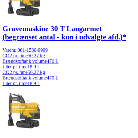
Gravemaskine 30 T Langarmet
(begrænset antal - kun i udvalgte afd.)*
Varenr.
001-1530-9999
CO2 pr. time
50.27
kg
Brændstoftank volume
470
L
Liter pr. time
18.9
L
CO2 pr. time
50.27
kg
Brændstoftank volume
470
L
Liter pr. time
18.9
L