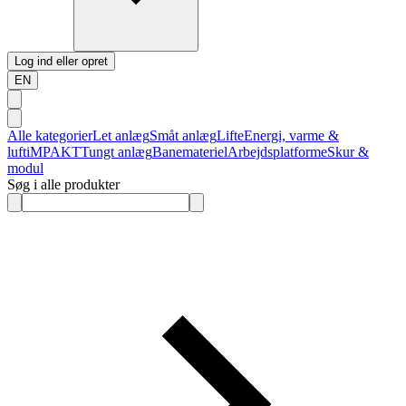
Log ind eller opret
EN
Alle kategorier
Let anlæg
Småt anlæg
Lifte
Energi, varme &
luft
iMPAKT
Tungt anlæg
Banemateriel
Arbejdsplatforme
Skur &
modul
Søg i alle produkter