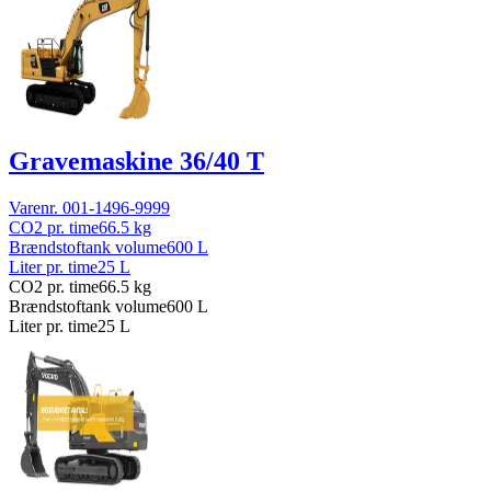
Gravemaskine 36/40 T
Varenr.
001-1496-9999
CO2 pr. time
66.5
kg
Brændstoftank volume
600
L
Liter pr. time
25
L
CO2 pr. time
66.5
kg
Brændstoftank volume
600
L
Liter pr. time
25
L