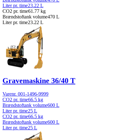
Liter pr. time
23.22
L
CO2 pr. time
61.77
kg
Brændstoftank volume
470
L
Liter pr. time
23.22
L
Gravemaskine 36/40 T
Varenr.
001-1496-9999
CO2 pr. time
66.5
kg
Brændstoftank volume
600
L
Liter pr. time
25
L
CO2 pr. time
66.5
kg
Brændstoftank volume
600
L
Liter pr. time
25
L