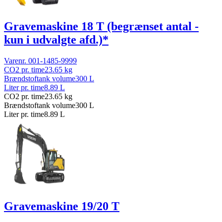
Gravemaskine 18 T (begrænset antal -
kun i udvalgte afd.)*
Varenr.
001-1485-9999
CO2 pr. time
23.65
kg
Brændstoftank volume
300
L
Liter pr. time
8.89
L
CO2 pr. time
23.65
kg
Brændstoftank volume
300
L
Liter pr. time
8.89
L
Gravemaskine 19/20 T