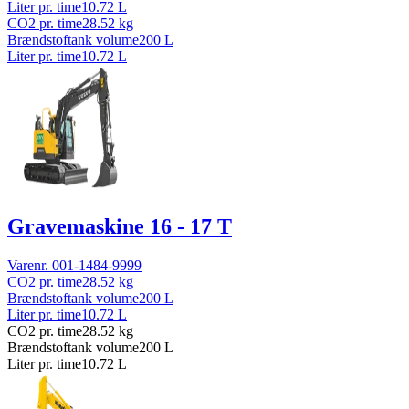
Liter pr. time
10.72
L
CO2 pr. time
28.52
kg
Brændstoftank volume
200
L
Liter pr. time
10.72
L
Gravemaskine 16 - 17 T
Varenr.
001-1484-9999
CO2 pr. time
28.52
kg
Brændstoftank volume
200
L
Liter pr. time
10.72
L
CO2 pr. time
28.52
kg
Brændstoftank volume
200
L
Liter pr. time
10.72
L