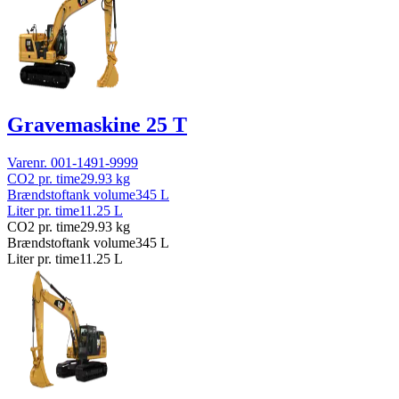
Gravemaskine 25 T
Varenr.
001-1491-9999
CO2 pr. time
29.93
kg
Brændstoftank volume
345
L
Liter pr. time
11.25
L
CO2 pr. time
29.93
kg
Brændstoftank volume
345
L
Liter pr. time
11.25
L