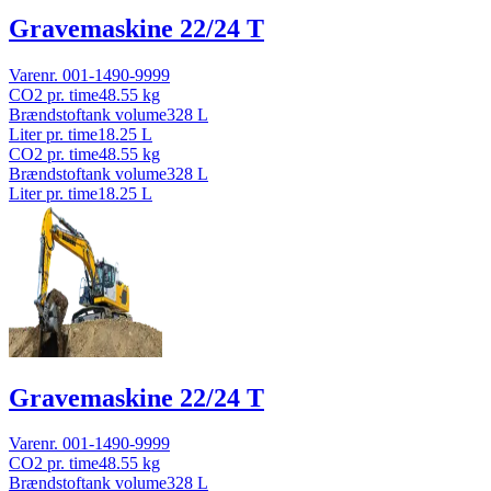
Gravemaskine 22/24 T
Varenr.
001-1490-9999
CO2 pr. time
48.55
kg
Brændstoftank volume
328
L
Liter pr. time
18.25
L
CO2 pr. time
48.55
kg
Brændstoftank volume
328
L
Liter pr. time
18.25
L
Gravemaskine 22/24 T
Varenr.
001-1490-9999
CO2 pr. time
48.55
kg
Brændstoftank volume
328
L