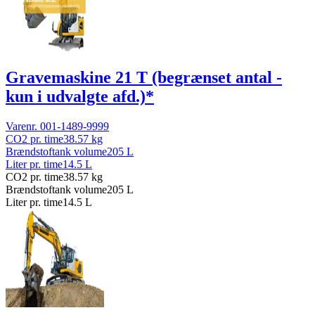
Gravemaskine 21 T (begrænset antal -
kun i udvalgte afd.)*
Varenr.
001-1489-9999
CO2 pr. time
38.57
kg
Brændstoftank volume
205
L
Liter pr. time
14.5
L
CO2 pr. time
38.57
kg
Brændstoftank volume
205
L
Liter pr. time
14.5
L