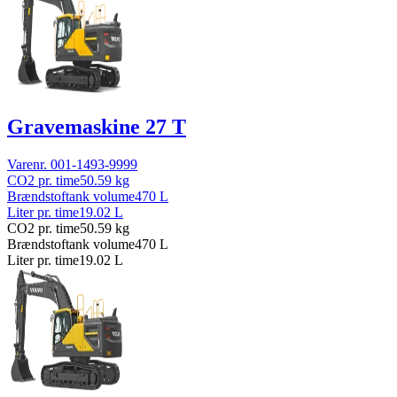
Gravemaskine 27 T
Varenr.
001-1493-9999
CO2 pr. time
50.59
kg
Brændstoftank volume
470
L
Liter pr. time
19.02
L
CO2 pr. time
50.59
kg
Brændstoftank volume
470
L
Liter pr. time
19.02
L