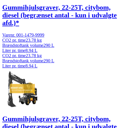
Gummihjulsgraver, 22-25T, citybom,
diesel (begrænset antal - kun i udvalgte
afd.)*
Varenr.
001-1479-9999
CO2 pr. time
23.78
kg
Brændstoftank volume
290
L
Liter pr. time
8.94
L
CO2 pr. time
23.78
kg
Brændstoftank volume
290
L
Liter pr. time
8.94
L
Gummihjulsgraver, 22-25T, citybom,
diesel (begrænset antal - kun i udvalgte